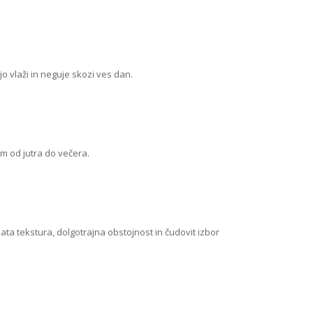
o vlaži in neguje skozi ves dan.
om od jutra do večera.
a tekstura, dolgotrajna obstojnost in čudovit izbor