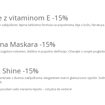
e z vitaminom E
-15%
 zaključkom. Njena lahkotna formula se popolnoma zlije s kožo, hkrati pa j
rna Maskara
-15%
 zagotovi volumen, dolžino in popolno definicijo. Očarajte s svojim pogled
& Shine
-15%
tirate z dvema zaključkoma: elegantnim mat in glamurozno sijočim. Svilnat
i.
ki poudari vašo naravno lepoto – od jutra do večera!