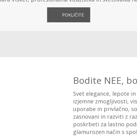
POKLIČITE
Bodite NEE, bo
Svet elegance, lepote in s
izjemne zmogljivosti, v
uporabe in privlačno, so
zasnovani in razviti z ra
poskrbeti za lastno pod
glamurozen način s spo