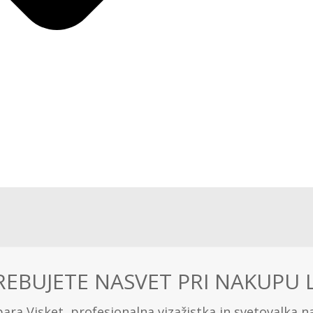
EBUJETE NASVET PRI NAKUPU L
ra Visket, profesionalna vizažistka in svetovalka n