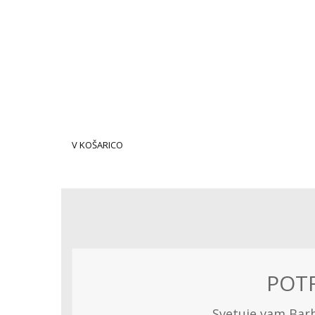
V KOŠARICO
POTR
Svetuje vam Barba