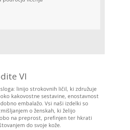
dite VI
loga: linijo strokovnih ličil, ki združuje
isoko kakovostne sestavine, enostavnost
dobno embalažo. Vsi naši izdelki so
zmišljanjem o ženskah, ki želijo
obo na preprost, prefinjen ter hkrati
štovanjem do svoje kože.