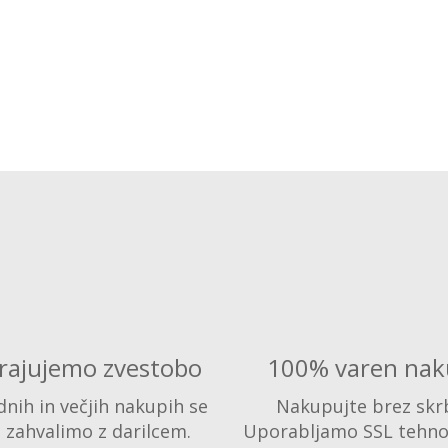
rajujemo zvestobo
100% varen nak
nih in večjih nakupih se
Nakupujte brez skrb
 zahvalimo z darilcem.
Uporabljamo SSL tehno