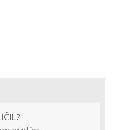
IČIL?
a področju ličenja