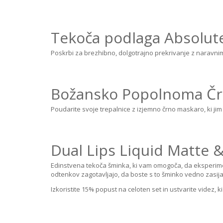
Tekoča podlaga Absolut
Poskrbi za brezhibno, dolgotrajno prekrivanje z naravnim
Božansko Popolnoma Č
Poudarite svoje trepalnice z izjemno črno maskaro, ki jim
Dual Lips Liquid Matte 
Edinstvena tekoča šminka, ki vam omogoča, da eksperimen
odtenkov zagotavljajo, da boste s to šminko vedno zasijal
Izkoristite 15% popust na celoten set in ustvarite videz, 