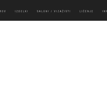
MOV
IZDELKI
SALONI / VIZAŽISTI
LIČENJE
IN