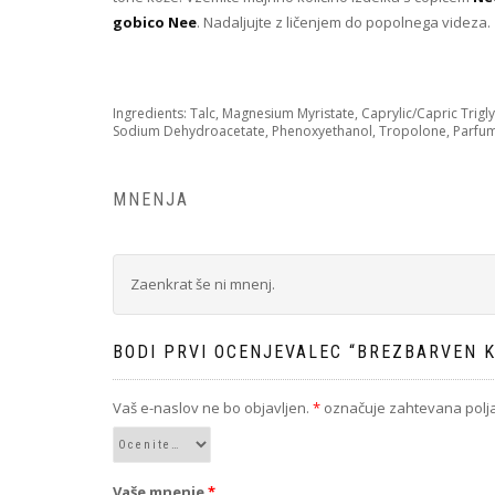
gobico Nee
. Nadaljujte z ličenjem do popolnega videza.
Ingredients: Talc, Magnesium Myristate, Caprylic/Capric Trig
Sodium Dehydroacetate, Phenoxyethanol, Tropolone, Parfum
MNENJA
Zaenkrat še ni mnenj.
BODI PRVI OCENJEVALEC “BREZBARVEN 
Vaš e-naslov ne bo objavljen.
*
označuje zahtevana polj
Vaše mnenje
*