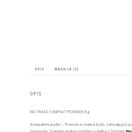
OPIS
MNENJA (0)
OPIS
NO-TRACE COMPACT POWDER 8 g
Kompaktni puder – Poenoti in matira kožo, zahvaljujoč pu
tone kože. Vzemite majhno količino izdelka s čopičem
Nee