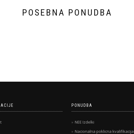
POSEBNA PONUDBA
MACIJE
PONUDBA
t
NEE Izdelki
Nacionalna poklicna kvalifikacija