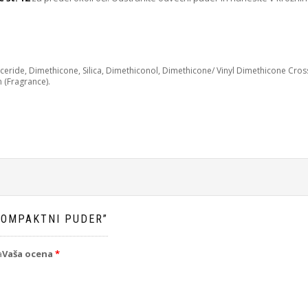
lyceride, Dimethicone, Silica, Dimethiconol, Dimethicone/ Vinyl Dimethicone Cro
 (Fragrance).
KOMPAKTNI PUDER”
a
Vaša ocena
*