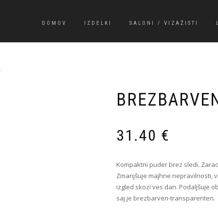
DOMOV
IZDELKI
SALONI / VIZAŽISTI
r
BREZBARVEN
31.40
€
Kompaktni puder brez sledi. Zaradi
Zmanjšuje majhne nepravilnosti, 
izgled skozi ves dan. Podaljšuje ob
saj je brezbarven-transparenten.