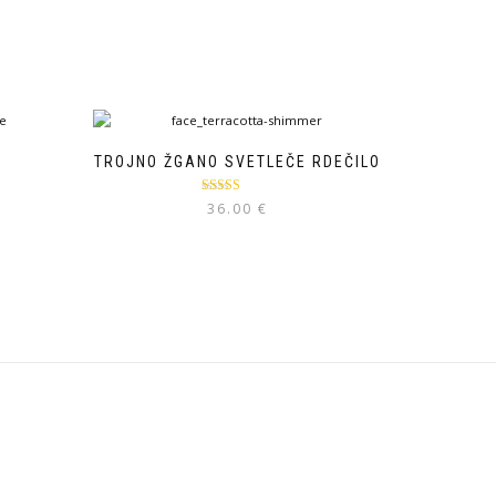
TROJNO ŽGANO SVETLEČE RDEČILO
Ocenjeno
36.00
€
5.00
od 5