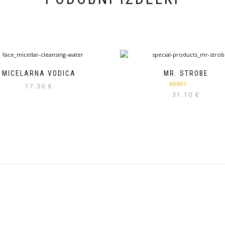
MICELARNA VODICA
MR. STROBE
17.30
€
Ocenjeno
31.10
€
5.00
od 5