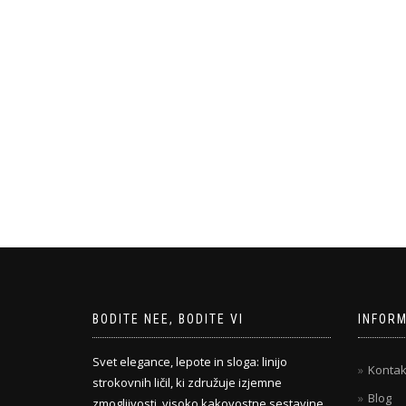
BODITE NEE, BODITE VI
INFOR
Svet elegance, lepote in sloga: linijo
Kontak
strokovnih ličil, ki združuje izjemne
Blog
zmogljivosti, visoko kakovostne sestavine,