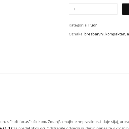
Kategorija:
Pudri
Oznake:
brezbarvni
,
kompakten
,
dru s “soft focus” učinkom. Zmanjša majhne nepravilnosti, daje sijaj, pros
 št. 12
za predel okoli oči. Odstranite odvečni puder in nanesite v krožn