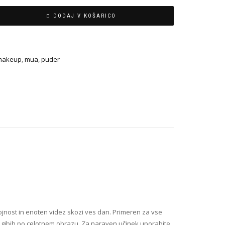
DODAJ V KOŠARICO
makeup
,
mua
,
puder
ojnost in enoten videz skozi ves dan. Primeren za vse
ih gibih po celotnem obrazu. Za naraven učinek uporabite