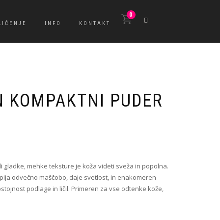
0
LIČENJE
INFO
KONTAKT
 KOMPAKTNI PUDER
 gladke, mehke teksture je koža videti sveža in popolna.
vpija odvečno maščobo, daje svetlost, in enakomeren
stojnost podlage in ličil. Primeren za vse odtenke kože,