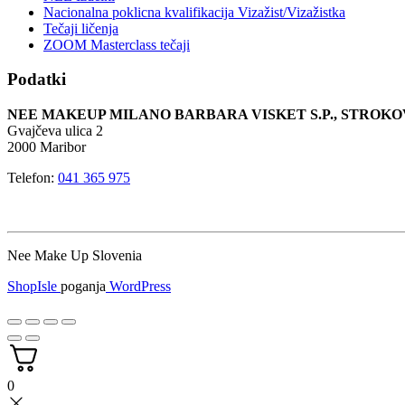
Nacionalna poklicna kvalifikacija Vizažist/Vizažistka
Tečaji ličenja
ZOOM Masterclass tečaji
Podatki
NEE MAKEUP MILANO BARBARA VISKET S.P., STRO
Gvajčeva ulica 2
2000 Maribor
Telefon:
041 365 975
Nee Make Up Slovenia
ShopIsle
poganja
WordPress
0