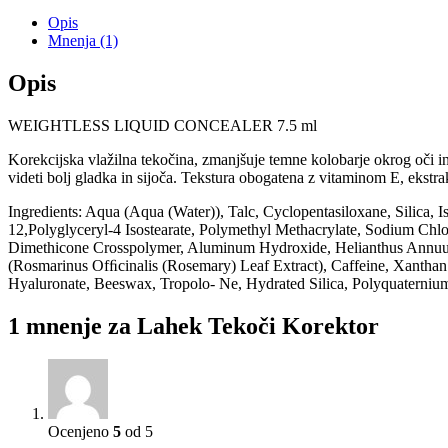
Opis
Mnenja (1)
Opis
WEIGHTLESS LIQUID CONCEALER 7.5 ml
Korekcijska vlažilna tekočina, zmanjšuje temne kolobarje okrog oči in
videti bolj gladka in sijoča. Tekstura obogatena z vitaminom E, ekstrak
Ingredients: Aqua (Aqua (Water)), Talc, Cyclopentasiloxane, Silica,
12,Polyglyceryl-4 Isostearate, Polymethyl Methacrylate, Sodium Ch
Dimethicone Crosspolymer, Aluminum Hydroxide, Helianthus Annuus 
(Rosmarinus Ofﬁcinalis (Rosemary) Leaf Extract), Caffeine, Xantha
Hyaluronate, Beeswax, Tropolo- Ne, Hydrated Silica, Polyquatern
1 mnenje za
Lahek Tekoči Korektor
Ocenjeno
5
od 5