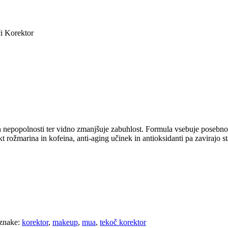
i Korektor
 nepopolnosti ter vidno zmanjšuje zabuhlost. Formula vsebuje posebno p
t rožmarina in kofeina, anti-aging učinek in antioksidanti pa zavirajo s
znake:
korektor
,
makeup
,
mua
,
tekoč korektor