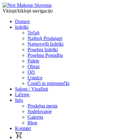
Vklopi/Izklopi navigacijo
Domov
Izdelki
Tečaji
Najbolj Prodajani
Najnovejši Izdelki
Posebni Izdelki
Posebna Ponudba
Palete
Obraz
Oči
Ustnice
Čopiči in pripomočki
Saloni / Vizažisti
Ličenje
Info
Prodajna mesta
Sodelovanje
Galerija
Blog
Kontakt