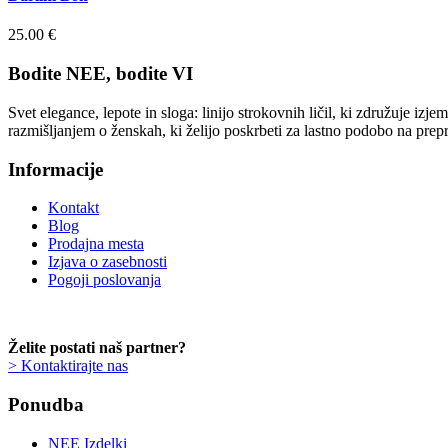
25.00
€
Bodite NEE, bodite VI
Svet elegance, lepote in sloga: linijo strokovnih ličil, ki združuje iz
razmišljanjem o ženskah, ki želijo poskrbeti za lastno podobo na prep
Informacije
Kontakt
Blog
Prodajna mesta
Izjava o zasebnosti
Pogoji poslovanja
Želite postati naš partner?
> Kontaktirajte nas
Ponudba
NEE Izdelki