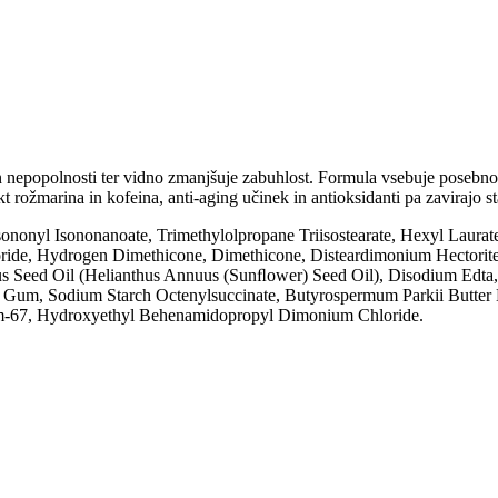
 nepopolnosti ter vidno zmanjšuje zabuhlost. Formula vsebuje posebno p
t rožmarina in kofeina, anti-aging učinek in antioksidanti pa zavirajo s
 Isononyl Isononanoate, Trimethylolpropane Triisostearate, Hexyl Laur
loride, Hydrogen Dimethicone, Dimethicone, Disteardimonium Hectorit
Seed Oil (Helianthus Annuus (Sunﬂower) Seed Oil), Disodium Edta, T
n Gum, Sodium Starch Octenylsuccinate, Butyrospermum Parkii Butter 
ium-67, Hydroxyethyl Behenamidopropyl Dimonium Chloride.