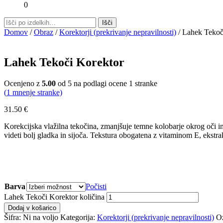
0
Domov
/
Obraz
/
Korektorji (prekrivanje nepravilnosti)
/ Lahek Tekoč
Lahek Tekoči Korektor
Ocenjeno z
5.00
od 5 na podlagi ocene
1
stranke
(
1
mnenje stranke)
31.50
€
Korekcijska vlažilna tekočina, zmanjšuje temne kolobarje okrog oči in
videti bolj gladka in sijoča. Tekstura obogatena z vitaminom E, ekstrak
Barva
Počisti
Lahek Tekoči Korektor količina
Dodaj v košarico
Šifra:
Ni na voljo
Kategorija:
Korektorji (prekrivanje nepravilnosti)
O