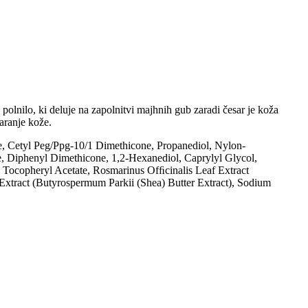
olnilo, ki deluje na zapolnitvi majhnih gub zaradi česar je koža
taranje kože.
ate, Cetyl Peg/Ppg-10/1 Dimethicone, Propanediol, Nylon-
e, Diphenyl Dimethicone, 1,2-Hexanediol, Caprylyl Glycol,
ocopheryl Acetate, Rosmarinus Ofﬁcinalis Leaf Extract
Extract (Butyrospermum Parkii (Shea) Butter Extract), Sodium