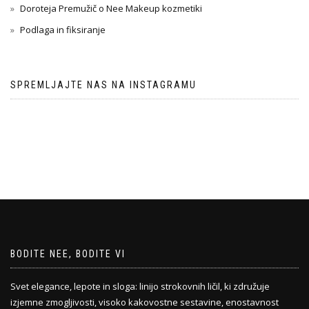
Doroteja Premužič o Nee Makeup kozmetiki
Podlaga in fiksiranje
SPREMLJAJTE NAS NA INSTAGRAMU
BODITE NEE, BODITE VI
Svet elegance, lepote in sloga: linijo strokovnih ličil, ki združuje
izjemne zmogljivosti, visoko kakovostne sestavine, enostavnost