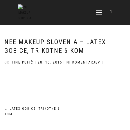
VKLOPI/IZKLOPI
NAVIGACIJO
NEE MAKEUP SLOVENIA – LATEX
GOBICE, TRIKOTNE 6 KOM
OD
TINE PUFIČ
|
28. 10. 2016
|
NI KOMENTARJEV
|
Navigacija
←
LATEX GOBICE, TRIKOTNE 6
KOM
prispevka