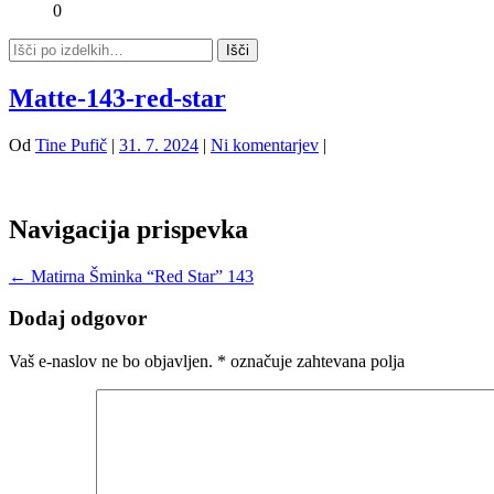
0
Matte-143-red-star
Od
Tine Pufič
|
31. 7. 2024
|
Ni komentarjev
|
Navigacija prispevka
←
Matirna Šminka “Red Star” 143
Dodaj odgovor
Vaš e-naslov ne bo objavljen.
*
označuje zahtevana polja