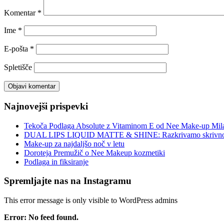
Komentar
*
Ime
*
E-pošta
*
Spletišče
Najnovejši prispevki
Tekoča Podlaga Absolute z Vitaminom E od Nee Make-up Mil
DUAL LIPS LIQUID MATTE & SHINE: Razkrivamo skrivnost
Make-up za najdaljšo noč v letu
Doroteja Premužič o Nee Makeup kozmetiki
Podlaga in fiksiranje
Spremljajte nas na Instagramu
This error message is only visible to WordPress admins
Error: No feed found.