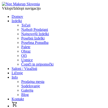
Vklopi/Izklopi navigacijo
Domov
Izdelki
Tečaji
Najbolj Prodajani
Najnovejši Izdelki
Posebni Izdelki
Posebna Ponudba
Palete
Obraz
Oči
Ustnice
Čopiči in pripomočki
Saloni / Vizažisti
Ličenje
Info
Prodajna mesta
Sodelovanje
Galerija
Blog
Kontakt