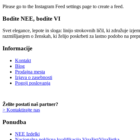
Please go to the Instagram Feed settings page to create a feed.
Bodite NEE, bodite VI
Svet elegance, lepote in sloga: linijo strokovnih ličil, ki združuje iz
razmišljanjem o ženskah, ki želijo poskrbeti za lastno podobo na prep
Informacije
Kontakt
Blog
Prodajna mesta
Izjava o zasebnosti
Pogoji poslovanja
Želite postati naš partner?
> Kontaktirajte nas
Ponudba
NEE Izdelki
Nacionalna poklicna kvalifikacija Vizažist/Vizažistka