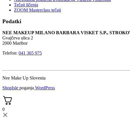
Tečaji ličenja
ZOOM Masterclass tečaji
Podatki
NEE MAKEUP MILANO BARBARA VISKET S.P., STRO
Gvajčeva ulica 2
2000 Maribor
Telefon:
041 365 975
Nee Make Up Slovenia
ShopIsle
poganja
WordPress
0