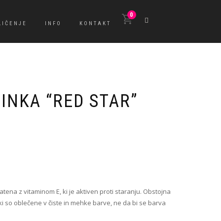
0
LIČENJE
INFO
KONTAKT
INKA “RED STAR”
tena z vitaminom E, ki je aktiven proti staranju. Obstojna
ki so oblečene v čiste in mehke barve, ne da bi se barva