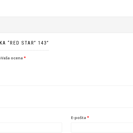
KA “RED STAR” 143”
a
Vaša ocena
*
E-pošta
*