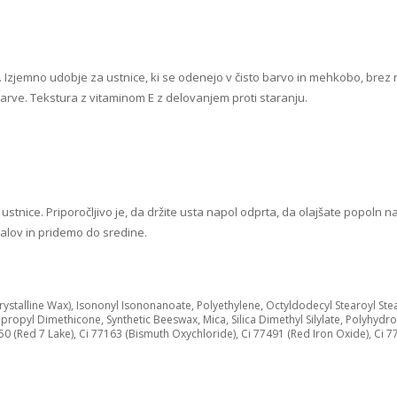
a. Izjemno udobje za ustnice, ki se odenejo v čisto barvo in mehkobo, bre
rve. Tekstura z vitaminom E z delovanjem proti staranju.
ice. Priporočljivo je, da držite usta napol odprta, da olajšate popoln nan
alov in pridemo do sredine.
crystalline Wax), Isononyl Isononanoate, Polyethylene, Octyldodecyl Stearoyl Stea
pyl Dimethicone, Synthetic Beeswax, Mica, Silica Dimethyl Silylate, Polyhydroxy
850 (Red 7 Lake), Ci 77163 (Bismuth Oxychloride), Ci 77491 (Red Iron Oxide), Ci 7