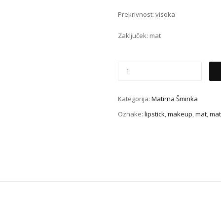
Prekrivnost: visoka
Zaključek: mat
Kategorija:
Matirna Šminka
Oznake:
lipstick
,
makeup
,
mat
,
mat