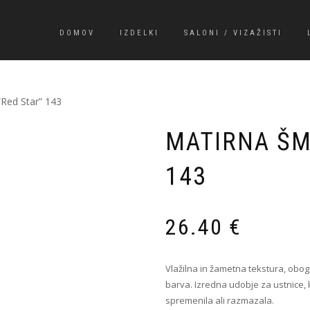
DOMOV
IZDELKI
SALONI / VIZAŽISTI
“Red Star” 143
MATIRNA ŠM
143
26.40
€
Vlažilna in žametna tekstura, oboga
barva. Izredna udobje za ustnice, 
spremenila ali razmazala.