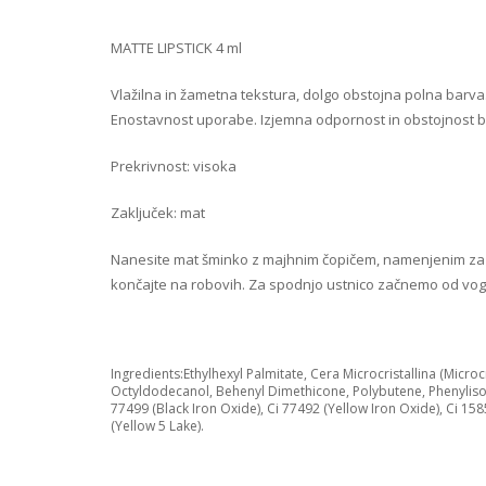
MATTE LIPSTICK 4 ml
Vlažilna in žametna tekstura, dolgo obstojna polna barv
Enostavnost uporabe. Izjemna odpornost in obstojnost ba
Prekrivnost: visoka
Zaključek: mat
Nanesite mat šminko z majhnim čopičem, namenjenim za ustn
končajte na robovih. Za spodnjo ustnico začnemo od vog
Ingredients:Ethylhexyl Palmitate, Cera Microcristallina (Micro
Octyldodecanol, Behenyl Dimethicone, Polybutene, Phenylisopro
77499 (Black Iron Oxide), Ci 77492 (Yellow Iron Oxide), Ci 15
(Yellow 5 Lake).