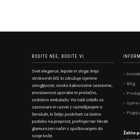
BODITE NEE, BODITE VI
INFOR
Svet elegance, lepote in sloga: linijo
Kontak
strokovnih ličil, ki združuje izjemne
Blog
zmogljivosti, visoko kakovostne sestavine,
enostavnost uporabe in privlačno,
Prodaj
sodobno embalažo. Vsi naši izdelki so
Izjava
zasnovani in razviti z razmišljanjem o
Pogoji
ženskah, ki želijo poskrbeti za lastno
podobo na preprost, prefinjen ter hkrati
glamurozen način s spoštovanjem do
Želite 
svoje kože.