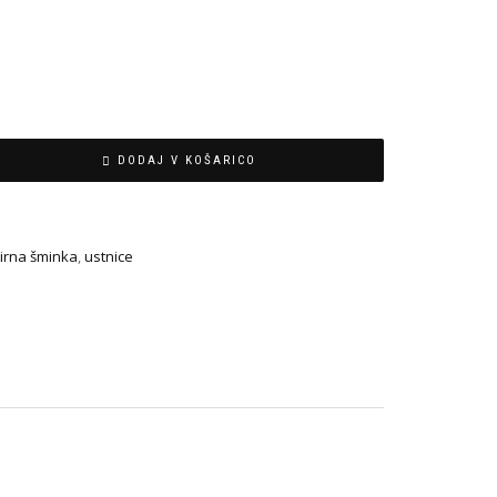
DODAJ V KOŠARICO
irna šminka
,
ustnice