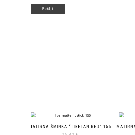
MATIRNA ŠMINKA “TIBETAN RED” 155
MATIRN
26.40
€