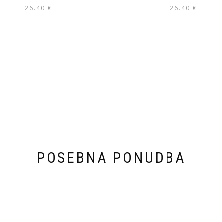
26.40
€
26.40
€
POSEBNA PONUDBA