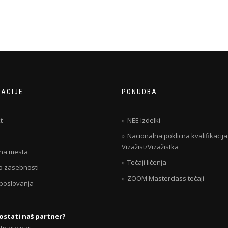
MACIJE
PONUDBA
t
NEE Izdelki
Nacionalna poklicna kvalifikacija
Vizažist/Vizažistka
na mesta
Tečaji ličenja
 o zasebnosti
ZOOM Masterclass tečaji
 poslovanja
postati naš partner?