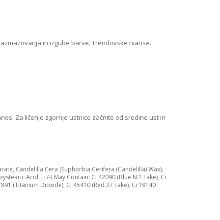
z razmazovanja in izgube barve. Trendovske nianse.
os. Za ličenje zgornje ustnice začnite od sredine ust in
rate, Candelilla Cera (Euphorbia Cerifera (Candelilla) Wax),
stearic Acid. [+/-] May Contain: Ci 42090 (Blue N.1 Lake), Ci
7891 (Titanium Dioxide), Ci 45410 (Red 27 Lake), Ci 19140