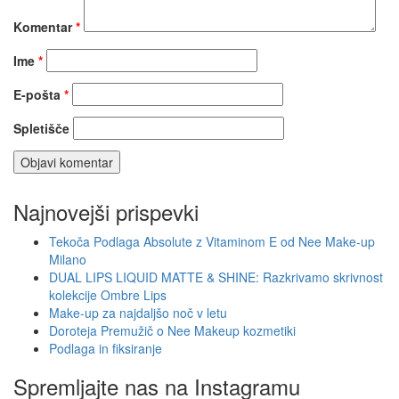
Komentar
*
Ime
*
E-pošta
*
Spletišče
Najnovejši prispevki
Tekoča Podlaga Absolute z Vitaminom E od Nee Make-up
Milano
DUAL LIPS LIQUID MATTE & SHINE: Razkrivamo skrivnost
kolekcije Ombre Lips
Make-up za najdaljšo noč v letu
Doroteja Premužič o Nee Makeup kozmetiki
Podlaga in fiksiranje
Spremljajte nas na Instagramu