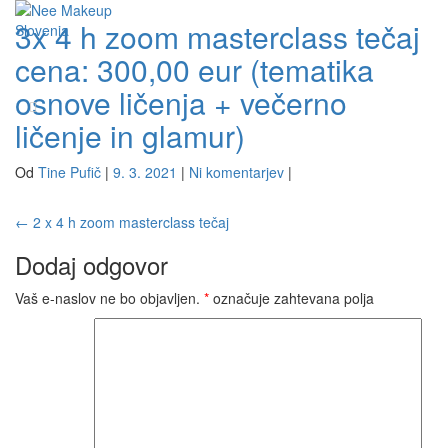
3x 4 h zoom masterclass tečaj
cena: 300,00 eur (tematika
Vklopi/Izk
navigacijo
osnove ličenja + večerno
ličenje in glamur)
Od
Tine Pufič
|
9. 3. 2021
|
Ni komentarjev
|
Navigacija
←
2 x 4 h zoom masterclass tečaj
prispevka
Dodaj odgovor
Vaš e-naslov ne bo objavljen.
*
označuje zahtevana polja