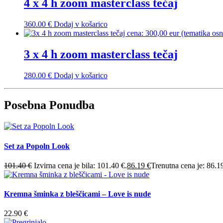
4 x 4 h zoom masterclass tečaj
360.00
€
Dodaj v košarico
3 x 4 h zoom masterclass tečaj
280.00
€
Dodaj v košarico
Posebna Ponudba
Set za Popoln Look
101.40
€
Izvirna cena je bila: 101.40 €.
86.19
€
Trenutna cena je: 86.1
Kremna šminka z bleščicami – Love is nude
22.90
€