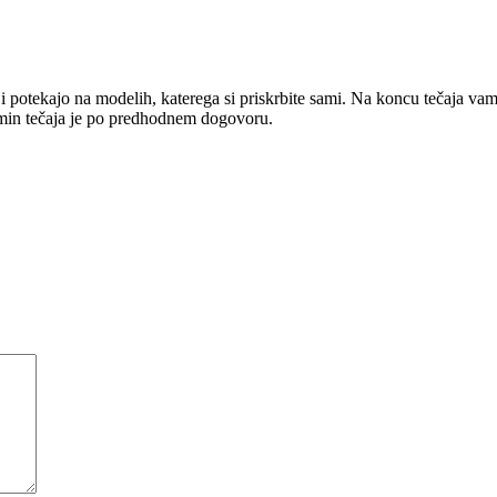
i potekajo na modelih, katerega si priskrbite sami. Na koncu tečaja va
min tečaja je po predhodnem dogovoru.