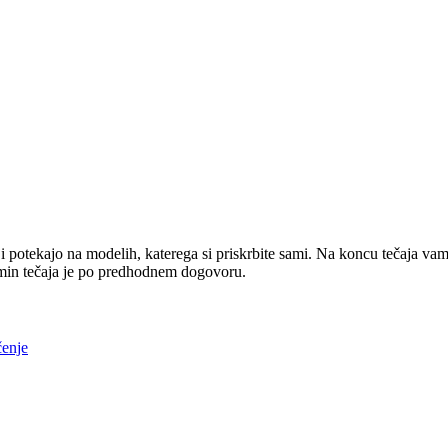
i potekajo na modelih, katerega si priskrbite sami. Na koncu tečaja va
min tečaja je po predhodnem dogovoru.
čenje