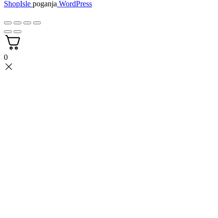
ShopIsle
poganja
WordPress
0