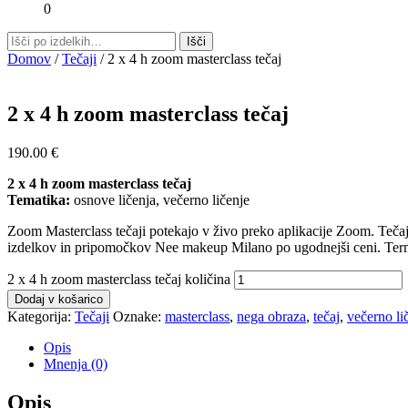
0
Domov
/
Tečaji
/ 2 x 4 h zoom masterclass tečaj
2 x 4 h zoom masterclass tečaj
190.00
€
2 x 4 h zoom masterclass tečaj
Tematika:
osnove ličenja, večerno ličenje
Zoom Masterclass tečaji potekajo v živo preko aplikacije Zoom. Tečaj
izdelkov in pripomočkov Nee makeup Milano po ugodnejši ceni. Ter
2 x 4 h zoom masterclass tečaj količina
Dodaj v košarico
Kategorija:
Tečaji
Oznake:
masterclass
,
nega obraza
,
tečaj
,
večerno li
Opis
Mnenja (0)
Opis