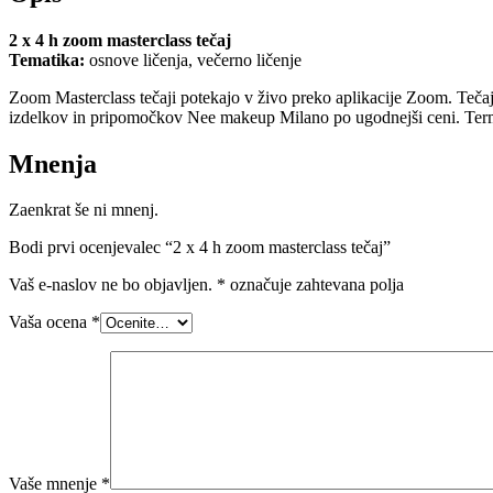
2 x 4 h zoom masterclass tečaj
Tematika:
osnove ličenja, večerno ličenje
Zoom Masterclass tečaji potekajo v živo preko aplikacije Zoom. Tečaj
izdelkov in pripomočkov Nee makeup Milano po ugodnejši ceni. Ter
Mnenja
Zaenkrat še ni mnenj.
Bodi prvi ocenjevalec “2 x 4 h zoom masterclass tečaj”
Vaš e-naslov ne bo objavljen.
*
označuje zahtevana polja
Vaša ocena
*
Vaše mnenje
*