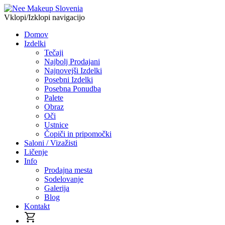
Vklopi/Izklopi navigacijo
Domov
Izdelki
Tečaji
Najbolj Prodajani
Najnovejši Izdelki
Posebni Izdelki
Posebna Ponudba
Palete
Obraz
Oči
Ustnice
Čopiči in pripomočki
Saloni / Vizažisti
Ličenje
Info
Prodajna mesta
Sodelovanje
Galerija
Blog
Kontakt