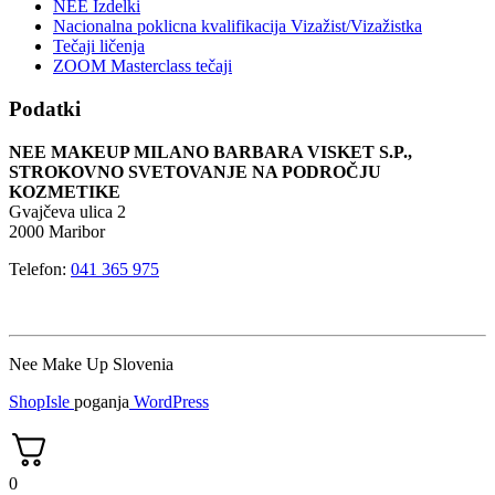
NEE Izdelki
Nacionalna poklicna kvalifikacija Vizažist/Vizažistka
Tečaji ličenja
ZOOM Masterclass tečaji
Podatki
NEE MAKEUP MILANO BARBARA VISKET S.P.,
STROKOVNO SVETOVANJE NA PODROČJU
KOZMETIKE
Gvajčeva ulica 2
2000 Maribor
Telefon:
041 365 975
Nee Make Up Slovenia
ShopIsle
poganja
WordPress
0