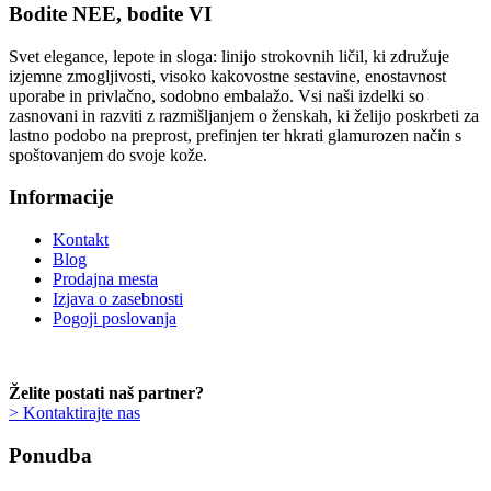
Bodite NEE, bodite VI
Svet elegance, lepote in sloga: linijo strokovnih ličil, ki združuje
izjemne zmogljivosti, visoko kakovostne sestavine, enostavnost
uporabe in privlačno, sodobno embalažo. Vsi naši izdelki so
zasnovani in razviti z razmišljanjem o ženskah, ki želijo poskrbeti za
lastno podobo na preprost, prefinjen ter hkrati glamurozen način s
spoštovanjem do svoje kože.
Informacije
Kontakt
Blog
Prodajna mesta
Izjava o zasebnosti
Pogoji poslovanja
Želite postati naš partner?
> Kontaktirajte nas
Ponudba