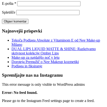
E-pošta
*
Spletišče
Najnovejši prispevki
Tekoča Podlaga Absolute z Vitaminom E od Nee Make-up
Milano
DUAL LIPS LIQUID MATTE & SHINE: Razkrivamo
skrivnost kolekcije Ombre Lips
Make-up za najdaljšo noč v letu
Doroteja Premužič o Nee Makeup kozmetiki
Podlaga in fiksiranje
Spremljajte nas na Instagramu
This error message is only visible to WordPress admins
Error: No feed found.
Please go to the Instagram Feed settings page to create a feed.