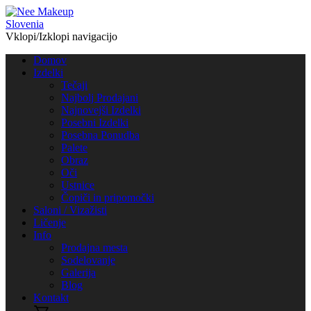
Vklopi/Izklopi navigacijo
Domov
Izdelki
Tečaji
Najbolj Prodajani
Najnovejši Izdelki
Posebni Izdelki
Posebna Ponudba
Palete
Obraz
Oči
Ustnice
Čopiči in pripomočki
Saloni / Vizažisti
Ličenje
Info
Prodajna mesta
Sodelovanje
Galerija
Blog
Kontakt