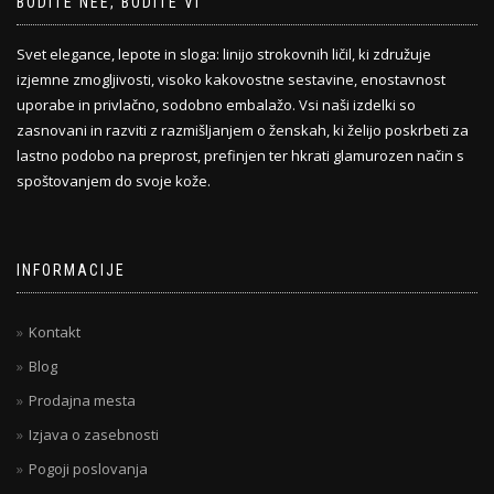
BODITE NEE, BODITE VI
Svet elegance, lepote in sloga: linijo strokovnih ličil, ki združuje
izjemne zmogljivosti, visoko kakovostne sestavine, enostavnost
uporabe in privlačno, sodobno embalažo. Vsi naši izdelki so
zasnovani in razviti z razmišljanjem o ženskah, ki želijo poskrbeti za
lastno podobo na preprost, prefinjen ter hkrati glamurozen način s
spoštovanjem do svoje kože.
INFORMACIJE
Kontakt
Blog
Prodajna mesta
Izjava o zasebnosti
Pogoji poslovanja