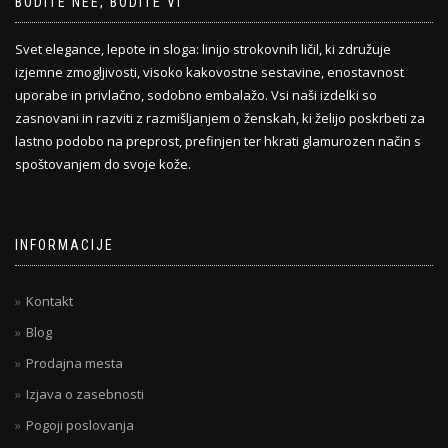
BODITE NEE, BODITE VI
Svet elegance, lepote in sloga: linijo strokovnih ličil, ki združuje
izjemne zmogljivosti, visoko kakovostne sestavine, enostavnost
uporabe in privlačno, sodobno embalažo. Vsi naši izdelki so
zasnovani in razviti z razmišljanjem o ženskah, ki želijo poskrbeti za
lastno podobo na preprost, prefinjen ter hkrati glamurozen način s
spoštovanjem do svoje kože.
INFORMACIJE
Kontakt
Blog
Prodajna mesta
Izjava o zasebnosti
Pogoji poslovanja