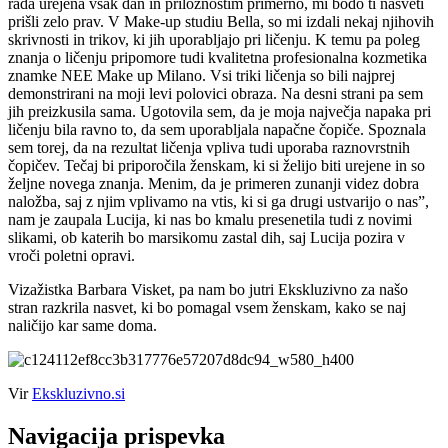
rada urejena vsak dan in priložnostim primerno, mi bodo ti nasveti
prišli zelo prav. V Make-up studiu Bella, so mi izdali nekaj njihovih
skrivnosti in trikov, ki jih uporabljajo pri ličenju. K temu pa poleg
znanja o ličenju pripomore tudi kvalitetna profesionalna kozmetika
znamke NEE Make up Milano. Vsi triki ličenja so bili najprej
demonstrirani na moji levi polovici obraza. Na desni strani pa sem
jih preizkusila sama. Ugotovila sem, da je moja največja napaka pri
ličenju bila ravno to, da sem uporabljala napačne čopiče. Spoznala
sem torej, da na rezultat ličenja vpliva tudi uporaba raznovrstnih
čopičev. Tečaj bi priporočila ženskam, ki si želijo biti urejene in so
željne novega znanja. Menim, da je primeren zunanji videz dobra
naložba, saj z njim vplivamo na vtis, ki si ga drugi ustvarijo o nas”,
nam je zaupala Lucija, ki nas bo kmalu presenetila tudi z novimi
slikami, ob katerih bo marsikomu zastal dih, saj Lucija pozira v
vroči poletni opravi.
Vizažistka Barbara Visket, pa nam bo jutri Ekskluzivno za našo
stran razkrila nasvet, ki bo pomagal vsem ženskam, kako se naj
naličijo kar same doma.
Vir
Ekskluzivno.si
Navigacija prispevka