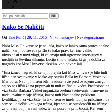
0
Kako Se Naličiti
Od
Tine Pufič
|
29. 11. 2016
|
Ni komentarjev
|
Nekategorizirano
Naša Miss Universe se je naučila, kako se lahko sama profesionalno
naliči, kar ji bo seveda prišlo še kako prav, ker ima veliko
obveznosti v novi vlogi, ki zajemajo tudi ogromno intervjujev v
medijih in številna slikanja. Lucijo smo o tečaju, ki ga je dobila za
nagrado kot Miss Universe ekskluzivno povprašali.
“Ena izmed nagrad, ki sem jih prejela kot Miss Univerz je bilo tudi
ličenje in svetovanje v Make -up studiu Bella by Barbara Visket v
Mariboru. Nad njimi sem bila navdušena že pred osvojeno zmago,
saj so nas ličili že na pripravah in tudi za finalni večer. Profesionalna
vizažistka Barbara Visket organizira osebna svetovanja, osnovne in
nadaljevalne tečaje ličenja, kakor tudi Nacionalno poklicno
kvalifikacijo za vizažiste. In tako sem se imela tudi jaz priložnost, da
sem se udeležila kratkega tečaja, kjer smo se osredotočili na ličenje
za dnevni-bolj naravni videz ter za posebne priložnosti. Ker sem