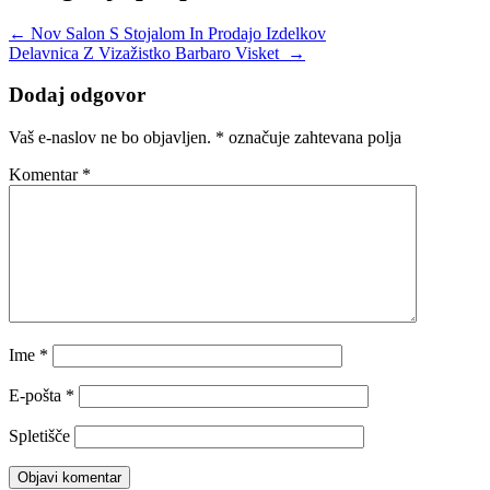
←
Nov Salon S Stojalom In Prodajo Izdelkov
Delavnica Z Vizažistko Barbaro Visket
→
Dodaj odgovor
Vaš e-naslov ne bo objavljen.
*
označuje zahtevana polja
Komentar
*
Ime
*
E-pošta
*
Spletišče