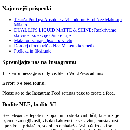
Najnovejši prispevki
Tekoča Podlaga Absolute z Vitaminom E od Nee Make-up
Milano
DUAL LIPS LIQUID MATTE & SHINE: Razkrivamo
skrivnost kolekcije Ombre Lips
Make-up za najdaljšo noč v letu
Doroteja Premužič o Nee Makeup kozmetiki
Podlaga in fiksiranje
Spremljajte nas na Instagramu
This error message is only visible to WordPress admins
Error: No feed found.
Please go to the Instagram Feed settings page to create a feed.
Bodite NEE, bodite VI
Svet elegance, lepote in sloga: linijo strokovnih ličil, ki združuje
izjemne zmogljivosti, visoko kakovostne sestavine, enostavnost
uporabe in privlačno, sodobno embalažo. Vsi naši izdelki so