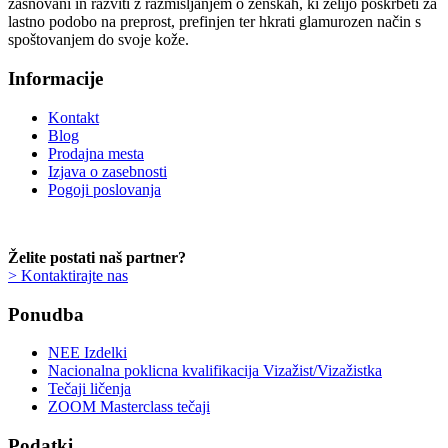
zasnovani in razviti z razmišljanjem o ženskah, ki želijo poskrbeti za
lastno podobo na preprost, prefinjen ter hkrati glamurozen način s
spoštovanjem do svoje kože.
Informacije
Kontakt
Blog
Prodajna mesta
Izjava o zasebnosti
Pogoji poslovanja
Želite postati naš partner?
> Kontaktirajte nas
Ponudba
NEE Izdelki
Nacionalna poklicna kvalifikacija Vizažist/Vizažistka
Tečaji ličenja
ZOOM Masterclass tečaji
Podatki