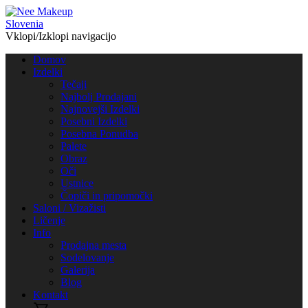
Vklopi/Izklopi navigacijo
Domov
Izdelki
Tečaji
Najbolj Prodajani
Najnovejši Izdelki
Posebni Izdelki
Posebna Ponudba
Palete
Obraz
Oči
Ustnice
Čopiči in pripomočki
Saloni / Vizažisti
Ličenje
Info
Prodajna mesta
Sodelovanje
Galerija
Blog
Kontakt