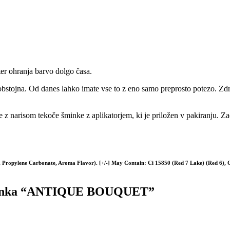
ter ohranja barvo dolgo časa.
 obstojna. Od danes lahko imate vse to z eno samo preprosto potezo. Z
e z narisom tekoče šminke z aplikatorjem, ki je priložen v pakiranju. Za
te, Propylene Carbonate, Aroma Flavor). [+/-] May Contain: Ci 15850 (Red 7 Lake) (Red 6), 
Šminka “ANTIQUE BOUQUET”