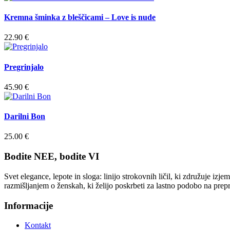
Kremna šminka z bleščicami – Love is nude
22.90
€
Pregrinjalo
45.90
€
Darilni Bon
25.00
€
Bodite NEE, bodite VI
Svet elegance, lepote in sloga: linijo strokovnih ličil, ki združuje iz
razmišljanjem o ženskah, ki želijo poskrbeti za lastno podobo na prep
Informacije
Kontakt