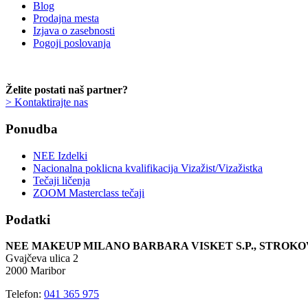
Blog
Prodajna mesta
Izjava o zasebnosti
Pogoji poslovanja
Želite postati naš partner?
> Kontaktirajte nas
Ponudba
NEE Izdelki
Nacionalna poklicna kvalifikacija Vizažist/Vizažistka
Tečaji ličenja
ZOOM Masterclass tečaji
Podatki
NEE MAKEUP MILANO BARBARA VISKET S.P., STRO
Gvajčeva ulica 2
2000 Maribor
Telefon:
041 365 975