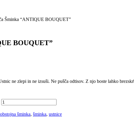
ekoča Šminka “ANTIQUE BOUQUET”
TIQUE BOUQUET”
nic ne zlepi in ne izsuši. Ne pušča odtisov. Z njo boste lahko brezskrb
obstojna šminka
,
šminka
,
ustnice