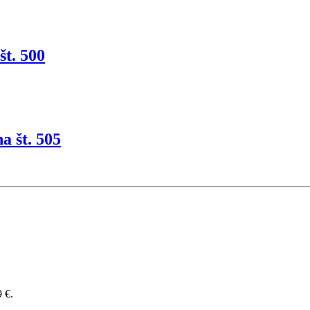
t. 500
 št. 505
9 €.