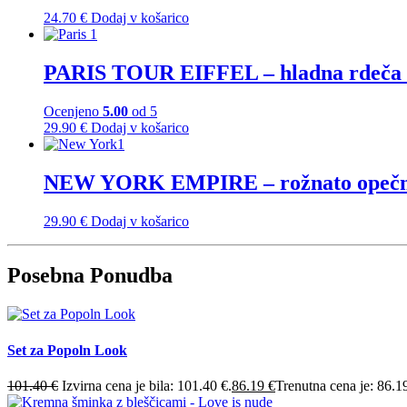
24.70
€
Dodaj v košarico
PARIS TOUR EIFFEL – hladna rdeča š
Ocenjeno
5.00
od 5
29.90
€
Dodaj v košarico
NEW YORK EMPIRE – rožnato opečna
29.90
€
Dodaj v košarico
Posebna Ponudba
Set za Popoln Look
101.40
€
Izvirna cena je bila: 101.40 €.
86.19
€
Trenutna cena je: 86.1