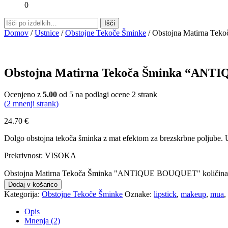
0
Domov
/
Ustnice
/
Obstojne Tekoče Šminke
/ Obstojna Matirna T
Obstojna Matirna Tekoča Šminka “AN
Ocenjeno z
5.00
od 5 na podlagi ocene
2
strank
(
2
mnenji strank)
24.70
€
Dolgo obstojna tekoča šminka z mat efektom za brezskrbne poljube. Ust
Prekrivnost: VISOKA
Obstojna Matirna Tekoča Šminka "ANTIQUE BOUQUET" količina
Dodaj v košarico
Kategorija:
Obstojne Tekoče Šminke
Oznake:
lipstick
,
makeup
,
mua
,
Opis
Mnenja (2)