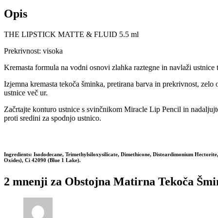
Opis
THE LIPSTICK MATTE & FLUID 5.5 ml
Prekrivnost: visoka
Kremasta formula na vodni osnovi zlahka raztegne in navlaži ustnice 
Izjemna kremasta tekoča šminka, pretirana barva in prekrivnost, zelo
ustnice več ur.
Začrtajte konturo ustnice s svinčnikom Miracle Lip Pencil in nadaljujt
proti sredini za spodnjo ustnico.
Ingredients: Isododecane, Trimethylsiloxysilicate, Dimethicone, Disteardimonium Hectori
Oxides), Ci 42090 (Blue 1 Lake).
2 mnenji za
Obstojna Matirna Tekoča 