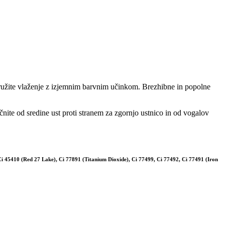
družite vlaženje z izjemnim barvnim učinkom. Brezhibne in popolne
čnite od sredine ust proti stranem za zgornjo ustnico in od vogalov
Ci 45410 (Red 27 Lake), Ci 77891 (Titanium Dioxide), Ci 77499, Ci 77492, Ci 77491 (Iron