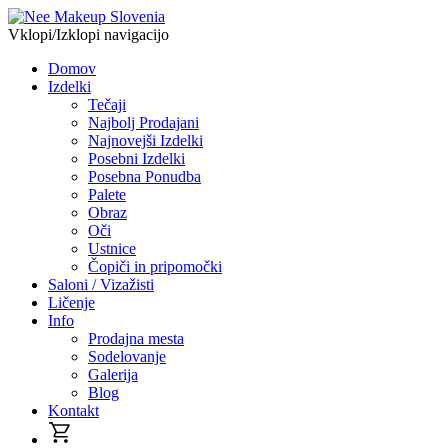
Vklopi/Izklopi navigacijo
Domov
Izdelki
Tečaji
Najbolj Prodajani
Najnovejši Izdelki
Posebni Izdelki
Posebna Ponudba
Palete
Obraz
Oči
Ustnice
Čopiči in pripomočki
Saloni / Vizažisti
Ličenje
Info
Prodajna mesta
Sodelovanje
Galerija
Blog
Kontakt