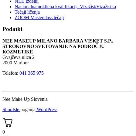
NEE Izdelki
Nacionalna poklicna kvalifikacija Vizažist/Vizažistka
Tečaji ličenja
ZOOM Masterclass tečaji
Podatki
NEE MAKEUP MILANO BARBARA VISKET S.P.,
STROKOVNO SVETOVANJE NA PODROČJU
KOZMETIKE
Gvajčeva ulica 2
2000 Maribor
Telefon:
041 365 975
Nee Make Up Slovenia
ShopIsle
poganja
WordPress
0