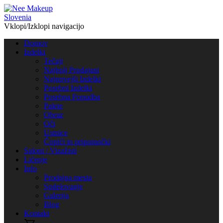
Vklopi/Izklopi navigacijo
Domov
Izdelki
Tečaji
Najbolj Prodajani
Najnovejši Izdelki
Posebni Izdelki
Posebna Ponudba
Palete
Obraz
Oči
Ustnice
Čopiči in pripomočki
Saloni / Vizažisti
Ličenje
Info
Prodajna mesta
Sodelovanje
Galerija
Blog
Kontakt