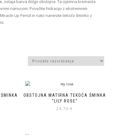
ice, ostaja barva dolgo obstojna. Ta izjemna kremasta
tavnim nanosom. Povežite hidracijo z ekstremnim
 Miracle Lip Pencil in nato nanesite tekočo šminko z
ni.
 ŠMINKA
OBSTOJNA MATIRNA TEKOČA ŠMINKA
“LILY ROSE”
24.70
€