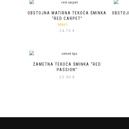
OBSTOJNA MATIRNA TEKOČA ŠMINKA
OBSTOJ
“RED CARPET”
Ocenjeno
24.70
€
5.00
od 5
ŽAMETNA TEKOČA ŠMINKA “RED
PASSION”
23.90
€