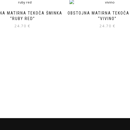
NA MATIRNA TEKOČA ŠMINKA
OBSTOJNA MATIRNA TEKOČA
“RUBY RED”
“VIVINO”
24.70
€
24.70
€