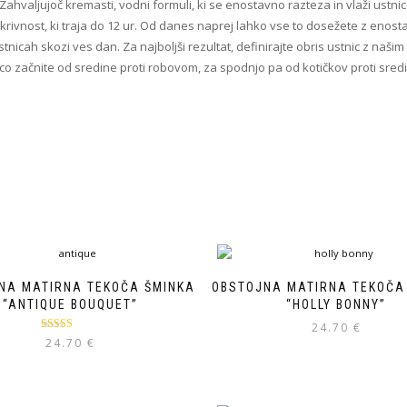
Zahvaljujoč kremasti, vodni formuli, ki se enostavno razteza in vlaži ustn
rivnost, ki traja do 12 ur. Od danes naprej lahko vse to dosežete z enos
nicah skozi ves dan. Za najboljši rezultat, definirajte obris ustnic z našim
nico začnite od sredine proti robovom, za spodnjo pa od kotičkov proti sredi
NA MATIRNA TEKOČA ŠMINKA
OBSTOJNA MATIRNA TEKOČA
“ANTIQUE BOUQUET”
“HOLLY BONNY”
24.70
€
Ocenjeno
24.70
€
5.00
od 5