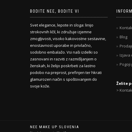
BODITE NEE, BODITE VI
INFOR
Svet elegance, lepote in sloga: linijo
Kontak
strokovnih ličil, ki združuje izjemne
Blog
zmogljivosti, visoko kakovostne sestavine,
enostavnost uporabe in privlačno,
Prodaj
sodobno embalažo. Vsi naši izdelki so
Izjava
zasnovani in razviti z razmišljanjem o
Pogoji
ženskah, ki želijo poskrbeti za lastno
podobo na preprost, prefinjen ter hkrati
glamurozen način s spoštovanjem do
Želite 
svoje kože.
> Kontak
NEE MAKE UP SLOVENIA