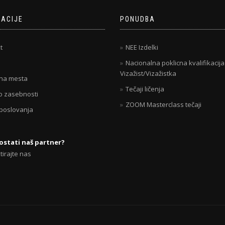
MACIJE
PONUDBA
t
NEE Izdelki
Nacionalna poklicna kvalifikacija
Vizažist/Vizažistka
na mesta
Tečaji ličenja
 o zasebnosti
ZOOM Masterclass tečaji
 poslovanja
postati naš partner?
tirajte nas