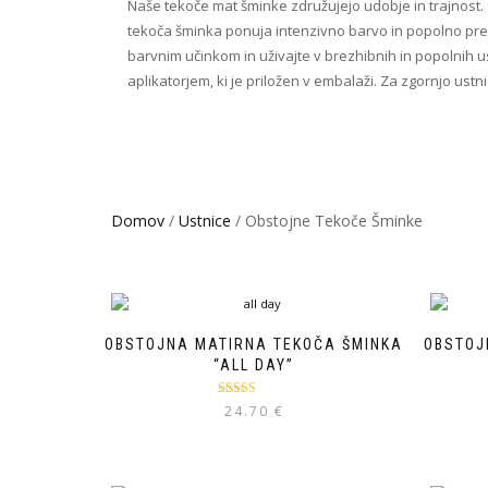
Naše tekoče mat šminke združujejo udobje in trajnost. 
tekoča šminka ponuja intenzivno barvo in popolno prek
barvnim učinkom in uživajte v brezhibnih in popolnih ust
aplikatorjem, ki je priložen v embalaži. Za zgornjo ust
Domov
/
Ustnice
/ Obstojne Tekoče Šminke
OBSTOJNA MATIRNA TEKOČA ŠMINKA
OBSTOJ
“ALL DAY”
Ocenjeno
24.70
€
5.00
od 5