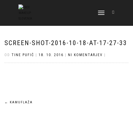
VKLOPI/IZKLOPI
NAVIGACIJO
SCREEN-SHOT-2016-10-18-AT-17-27-33
OD
TINE PUFIČ
|
18. 10. 2016
|
NI KOMENTARJEV
|
Navigacija
←
KAMUFLAŽA
prispevka