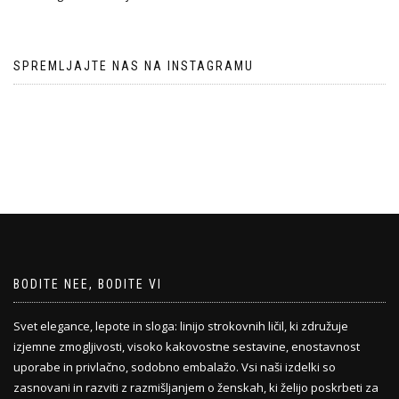
SPREMLJAJTE NAS NA INSTAGRAMU
BODITE NEE, BODITE VI
Svet elegance, lepote in sloga: linijo strokovnih ličil, ki združuje
izjemne zmogljivosti, visoko kakovostne sestavine, enostavnost
uporabe in privlačno, sodobno embalažo. Vsi naši izdelki so
zasnovani in razviti z razmišljanjem o ženskah, ki želijo poskrbeti za