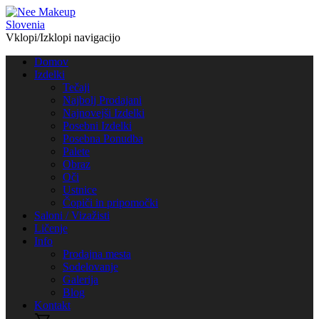
Vklopi/Izklopi navigacijo
Domov
Izdelki
Tečaji
Najbolj Prodajani
Najnovejši Izdelki
Posebni Izdelki
Posebna Ponudba
Palete
Obraz
Oči
Ustnice
Čopiči in pripomočki
Saloni / Vizažisti
Ličenje
Info
Prodajna mesta
Sodelovanje
Galerija
Blog
Kontakt