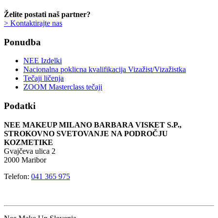
Želite postati naš partner?
> Kontaktirajte nas
Ponudba
NEE Izdelki
Nacionalna poklicna kvalifikacija Vizažist/Vizažistka
Tečaji ličenja
ZOOM Masterclass tečaji
Podatki
NEE MAKEUP MILANO BARBARA VISKET S.P.,
STROKOVNO SVETOVANJE NA PODROČJU
KOZMETIKE
Gvajčeva ulica 2
2000 Maribor
Telefon:
041 365 975