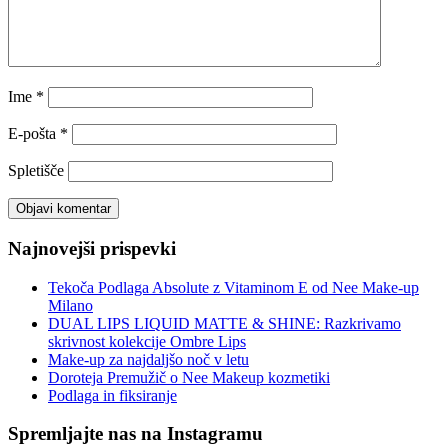
Ime
*
E-pošta
*
Spletišče
Najnovejši prispevki
Tekoča Podlaga Absolute z Vitaminom E od Nee Make-up
Milano
DUAL LIPS LIQUID MATTE & SHINE: Razkrivamo
skrivnost kolekcije Ombre Lips
Make-up za najdaljšo noč v letu
Doroteja Premužič o Nee Makeup kozmetiki
Podlaga in fiksiranje
Spremljajte nas na Instagramu