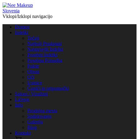
Vklopi/Izklopi navigacijo
Domov
Izdelki
Tečaji
Najbolj Prodajani
Najnovejši Izdelki
Posebni Izdelki
Posebna Ponudba
Palete
Obraz
Oči
Ustnice
Čopiči in pripomočki
Saloni / Vizažisti
Ličenje
Info
Prodajna mesta
Sodelovanje
Galerija
Blog
Kontakt