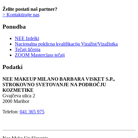
Želite postati naš partner?
> Kontaktirajte nas
Ponudba
NEE Izdelki
Nacionalna poklicna kvalifikacija Vizažist/Vizažistka
Tečaji ličenja
ZOOM Masterclass tečaji
Podatki
NEE MAKEUP MILANO BARBARA VISKET S.P.,
STROKOVNO SVETOVANJE NA PODROČJU
KOZMETIKE
Gvajčeva ulica 2
2000 Maribor
Telefon:
041 365 975