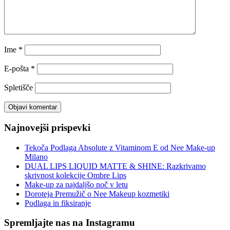
Ime
*
E-pošta
*
Spletišče
Najnovejši prispevki
Tekoča Podlaga Absolute z Vitaminom E od Nee Make-up
Milano
DUAL LIPS LIQUID MATTE & SHINE: Razkrivamo
skrivnost kolekcije Ombre Lips
Make-up za najdaljšo noč v letu
Doroteja Premužič o Nee Makeup kozmetiki
Podlaga in fiksiranje
Spremljajte nas na Instagramu