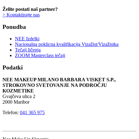
Želite postati naš partner?
> Kontaktirajte nas
Ponudba
NEE Izdelki
Nacionalna poklicna kvalifikacija Vizažist/Vizažistka
Tečaji ličenja
ZOOM Masterclass tečaji
Podatki
NEE MAKEUP MILANO BARBARA VISKET S.P.,
STROKOVNO SVETOVANJE NA PODROČJU
KOZMETIKE
Gvajčeva ulica 2
2000 Maribor
Telefon:
041 365 975