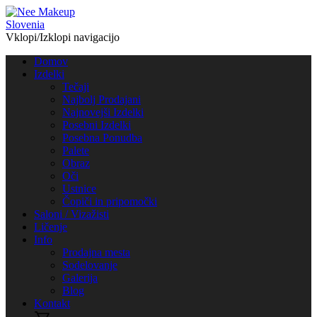
Vklopi/Izklopi navigacijo
Domov
Izdelki
Tečaji
Najbolj Prodajani
Najnovejši Izdelki
Posebni Izdelki
Posebna Ponudba
Palete
Obraz
Oči
Ustnice
Čopiči in pripomočki
Saloni / Vizažisti
Ličenje
Info
Prodajna mesta
Sodelovanje
Galerija
Blog
Kontakt