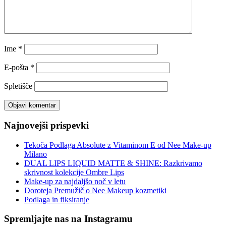
Ime
*
E-pošta
*
Spletišče
Najnovejši prispevki
Tekoča Podlaga Absolute z Vitaminom E od Nee Make-up
Milano
DUAL LIPS LIQUID MATTE & SHINE: Razkrivamo
skrivnost kolekcije Ombre Lips
Make-up za najdaljšo noč v letu
Doroteja Premužič o Nee Makeup kozmetiki
Podlaga in fiksiranje
Spremljajte nas na Instagramu