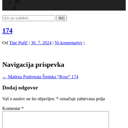
0
174
Od
Tine Pufič
|
30. 7. 2024
|
Ni komentarjev
|
Navigacija prispevka
←
Matirna Pudernata Šminka “Rose” 174
Dodaj odgovor
Vaš e-naslov ne bo objavljen.
*
označuje zahtevana polja
Komentar
*