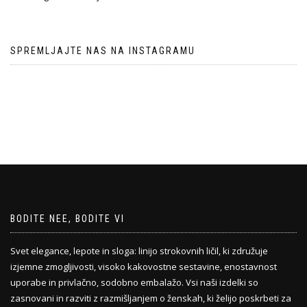
SPREMLJAJTE NAS NA INSTAGRAMU
BODITE NEE, BODITE VI
Svet elegance, lepote in sloga: linijo strokovnih ličil, ki združuje
izjemne zmogljivosti, visoko kakovostne sestavine, enostavnost
uporabe in privlačno, sodobno embalažo. Vsi naši izdelki so
zasnovani in razviti z razmišljanjem o ženskah, ki želijo poskrbeti za