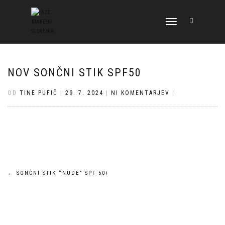
VKLOPI/IZKLOPI
NAVIGACIJO
NOV SONČNI STIK SPF50
OD
TINE PUFIČ
|
29. 7. 2024
|
NI KOMENTARJEV
|
Navigacija
←
SONČNI STIK “NUDE” SPF 50+
prispevka