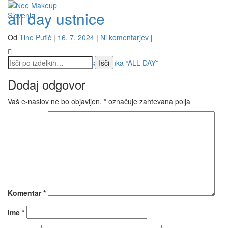
all day ustnice
Vklopi/Izk
Od
Tine Pufič
|
16. 7. 2024
|
Ni komentarjev
|
navigacijo
Navigacija
←
Obstojna Matirna Tekoča Šminka “ALL DAY”
prispevka
Dodaj odgovor
Vaš e-naslov ne bo objavljen.
*
označuje zahtevana polja
Komentar
*
Ime
*