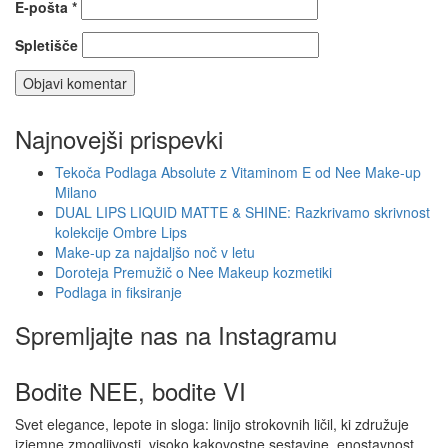
E-pošta
*
Spletišče
Najnovejši prispevki
Tekoča Podlaga Absolute z Vitaminom E od Nee Make-up
Milano
DUAL LIPS LIQUID MATTE & SHINE: Razkrivamo skrivnost
kolekcije Ombre Lips
Make-up za najdaljšo noč v letu
Doroteja Premužič o Nee Makeup kozmetiki
Podlaga in fiksiranje
Spremljajte nas na Instagramu
Bodite NEE, bodite VI
Svet elegance, lepote in sloga: linijo strokovnih ličil, ki združuje
izjemne zmogljivosti, visoko kakovostne sestavine, enostavnost