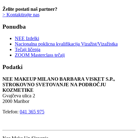
Želite postati naš partner?
> Kontaktirajte nas
Ponudba
NEE Izdelki
Nacionalna poklicna kvalifikacija Vizažist/Vizažistka
Tečaji ličenja
ZOOM Masterclass tečaji
Podatki
NEE MAKEUP MILANO BARBARA VISKET S.P.,
STROKOVNO SVETOVANJE NA PODROČJU
KOZMETIKE
Gvajčeva ulica 2
2000 Maribor
Telefon:
041 365 975