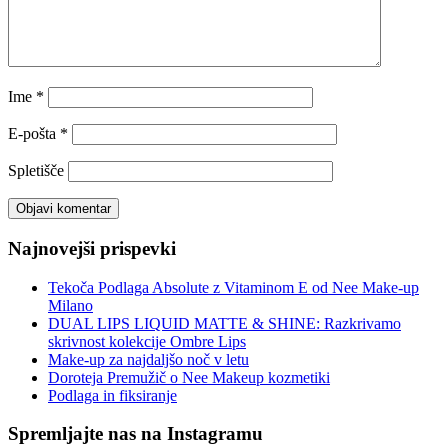
Ime
*
E-pošta
*
Spletišče
Najnovejši prispevki
Tekoča Podlaga Absolute z Vitaminom E od Nee Make-up
Milano
DUAL LIPS LIQUID MATTE & SHINE: Razkrivamo
skrivnost kolekcije Ombre Lips
Make-up za najdaljšo noč v letu
Doroteja Premužič o Nee Makeup kozmetiki
Podlaga in fiksiranje
Spremljajte nas na Instagramu