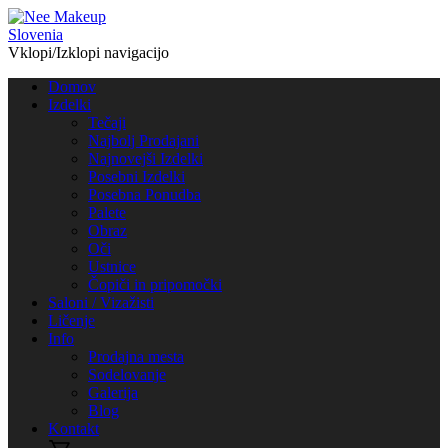
Vklopi/Izklopi navigacijo
Domov
Izdelki
Tečaji
Najbolj Prodajani
Najnovejši Izdelki
Posebni Izdelki
Posebna Ponudba
Palete
Obraz
Oči
Ustnice
Čopiči in pripomočki
Saloni / Vizažisti
Ličenje
Info
Prodajna mesta
Sodelovanje
Galerija
Blog
Kontakt