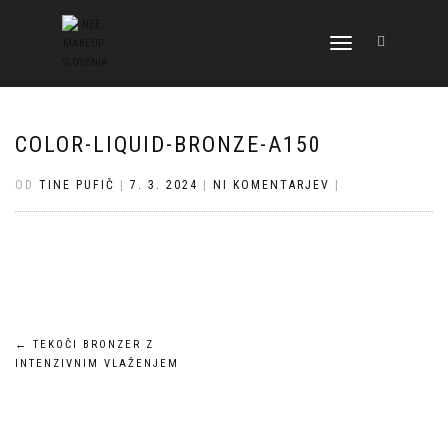
VKLOPI/IZKLOPI
NAVIGACIJO
COLOR-LIQUID-BRONZE-A150
OD
TINE PUFIČ
|
7. 3. 2024
|
NI KOMENTARJEV
|
Navigacija
←
TEKOČI BRONZER Z
INTENZIVNIM VLAŽENJEM
prispevka