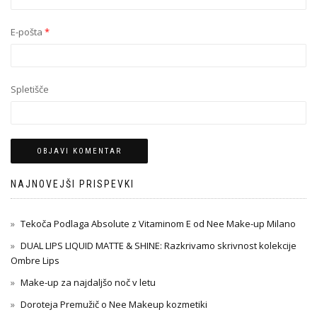
E-pošta
*
Spletišče
NAJNOVEJŠI PRISPEVKI
Tekoča Podlaga Absolute z Vitaminom E od Nee Make-up Milano
DUAL LIPS LIQUID MATTE & SHINE: Razkrivamo skrivnost kolekcije
Ombre Lips
Make-up za najdaljšo noč v letu
Doroteja Premužič o Nee Makeup kozmetiki