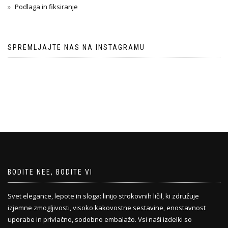
Podlaga in fiksiranje
SPREMLJAJTE NAS NA INSTAGRAMU
BODITE NEE, BODITE VI
Svet elegance, lepote in sloga: linijo strokovnih ličil, ki združuje
izjemne zmogljivosti, visoko kakovostne sestavine, enostavnost
uporabe in privlačno, sodobno embalažo. Vsi naši izdelki so