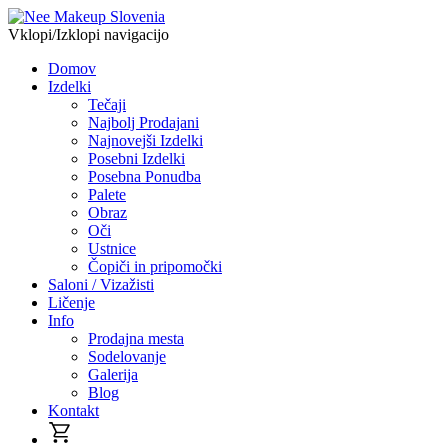
Vklopi/Izklopi navigacijo
Domov
Izdelki
Tečaji
Najbolj Prodajani
Najnovejši Izdelki
Posebni Izdelki
Posebna Ponudba
Palete
Obraz
Oči
Ustnice
Čopiči in pripomočki
Saloni / Vizažisti
Ličenje
Info
Prodajna mesta
Sodelovanje
Galerija
Blog
Kontakt