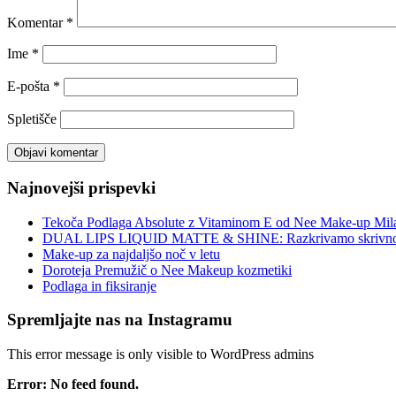
Komentar
*
Ime
*
E-pošta
*
Spletišče
Najnovejši prispevki
Tekoča Podlaga Absolute z Vitaminom E od Nee Make-up Mil
DUAL LIPS LIQUID MATTE & SHINE: Razkrivamo skrivnost
Make-up za najdaljšo noč v letu
Doroteja Premužič o Nee Makeup kozmetiki
Podlaga in fiksiranje
Spremljajte nas na Instagramu
This error message is only visible to WordPress admins
Error: No feed found.