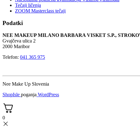
Tečaji ličenja
ZOOM Masterclass tečaji
Podatki
NEE MAKEUP MILANO BARBARA VISKET S.P., STRO
Gvajčeva ulica 2
2000 Maribor
Telefon:
041 365 975
Nee Make Up Slovenia
ShopIsle
poganja
WordPress
0