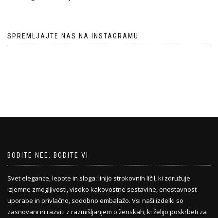
SPREMLJAJTE NAS NA INSTAGRAMU
BODITE NEE, BODITE VI
Svet elegance, lepote in sloga: linijo strokovnih ličil, ki združuje
izjemne zmogljivosti, visoko kakovostne sestavine, enostavnost
uporabe in privlačno, sodobno embalažo. Vsi naši izdelki so
zasnovani in razviti z razmišljanjem o ženskah, ki želijo poskrbeti za