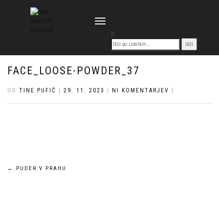
VKLOPI/IZKLOPI
NAVIGACIJO
FACE_LOOSE-POWDER_37
OD
TINE PUFIČ
|
29. 11. 2023
|
NI KOMENTARJEV
|
Navigacija
←
PUDER V PRAHU
prispevka