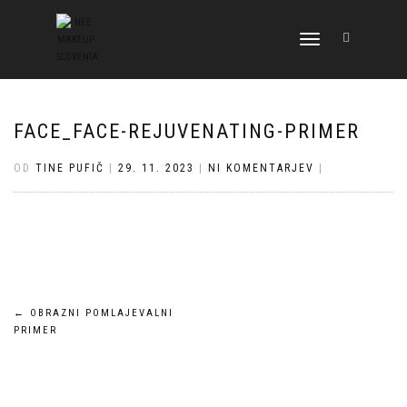
VKLOPI/IZKLOPI
NAVIGACIJO
FACE_FACE-REJUVENATING-PRIMER
OD
TINE PUFIČ
|
29. 11. 2023
|
NI KOMENTARJEV
|
Navigacija
←
OBRAZNI POMLAJEVALNI
PRIMER
prispevka