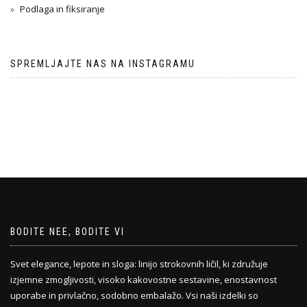
Podlaga in fiksiranje
SPREMLJAJTE NAS NA INSTAGRAMU
BODITE NEE, BODITE VI
Svet elegance, lepote in sloga: linijo strokovnih ličil, ki združuje
izjemne zmogljivosti, visoko kakovostne sestavine, enostavnost
uporabe in privlačno, sodobno embalažo. Vsi naši izdelki so