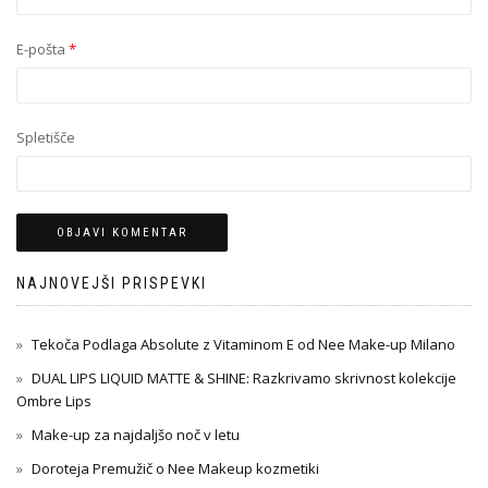
E-pošta
*
Spletišče
NAJNOVEJŠI PRISPEVKI
Tekoča Podlaga Absolute z Vitaminom E od Nee Make-up Milano
DUAL LIPS LIQUID MATTE & SHINE: Razkrivamo skrivnost kolekcije
Ombre Lips
Make-up za najdaljšo noč v letu
Doroteja Premužič o Nee Makeup kozmetiki