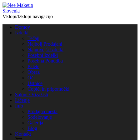
Vklopi/Izklopi navigacijo
Domov
Izdelki
Tečaji
Najbolj Prodajani
Najnovejši Izdelki
Posebni Izdelki
Posebna Ponudba
Palete
Obraz
Oči
Ustnice
Čopiči in pripomočki
Saloni / Vizažisti
Ličenje
Info
Prodajna mesta
Sodelovanje
Galerija
Blog
Kontakt