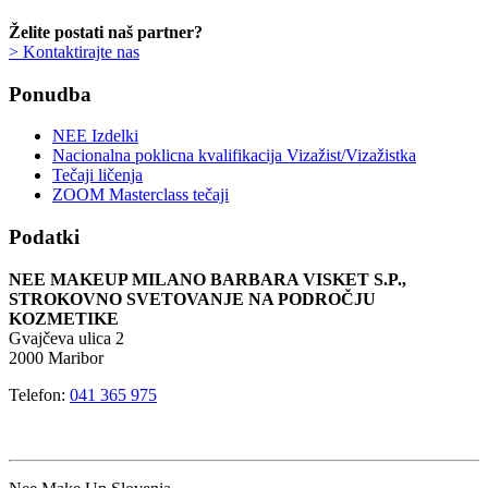
Želite postati naš partner?
> Kontaktirajte nas
Ponudba
NEE Izdelki
Nacionalna poklicna kvalifikacija Vizažist/Vizažistka
Tečaji ličenja
ZOOM Masterclass tečaji
Podatki
NEE MAKEUP MILANO BARBARA VISKET S.P.,
STROKOVNO SVETOVANJE NA PODROČJU
KOZMETIKE
Gvajčeva ulica 2
2000 Maribor
Telefon:
041 365 975