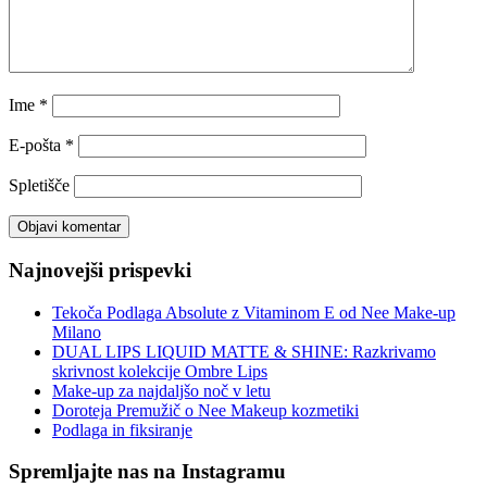
Ime
*
E-pošta
*
Spletišče
Najnovejši prispevki
Tekoča Podlaga Absolute z Vitaminom E od Nee Make-up
Milano
DUAL LIPS LIQUID MATTE & SHINE: Razkrivamo
skrivnost kolekcije Ombre Lips
Make-up za najdaljšo noč v letu
Doroteja Premužič o Nee Makeup kozmetiki
Podlaga in fiksiranje
Spremljajte nas na Instagramu