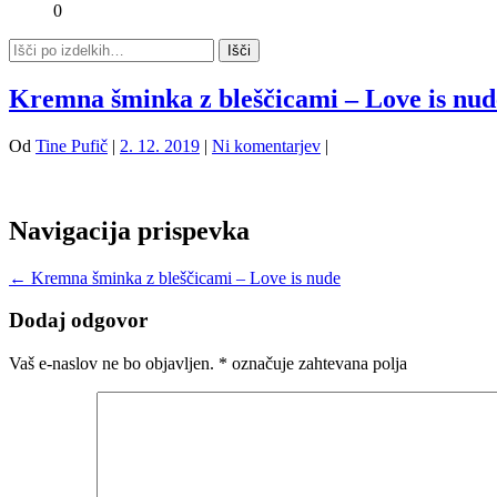
0
Kremna šminka z bleščicami – Love is nud
Od
Tine Pufič
|
2. 12. 2019
|
Ni komentarjev
|
Navigacija prispevka
←
Kremna šminka z bleščicami – Love is nude
Dodaj odgovor
Vaš e-naslov ne bo objavljen.
*
označuje zahtevana polja