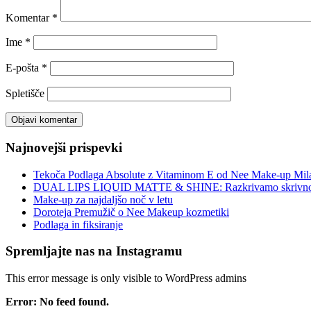
Komentar
*
Ime
*
E-pošta
*
Spletišče
Najnovejši prispevki
Tekoča Podlaga Absolute z Vitaminom E od Nee Make-up Mil
DUAL LIPS LIQUID MATTE & SHINE: Razkrivamo skrivnost
Make-up za najdaljšo noč v letu
Doroteja Premužič o Nee Makeup kozmetiki
Podlaga in fiksiranje
Spremljajte nas na Instagramu
This error message is only visible to WordPress admins
Error: No feed found.