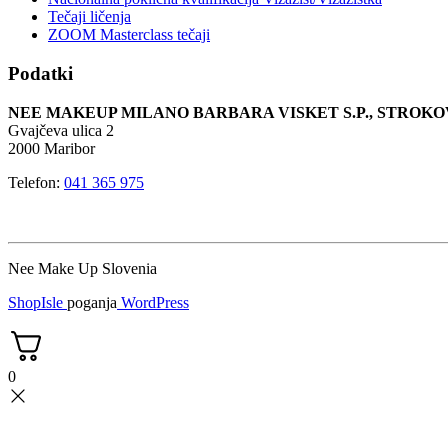
Tečaji ličenja
ZOOM Masterclass tečaji
Podatki
NEE MAKEUP MILANO BARBARA VISKET S.P., STRO
Gvajčeva ulica 2
2000 Maribor
Telefon:
041 365 975
Nee Make Up Slovenia
ShopIsle
poganja
WordPress
0