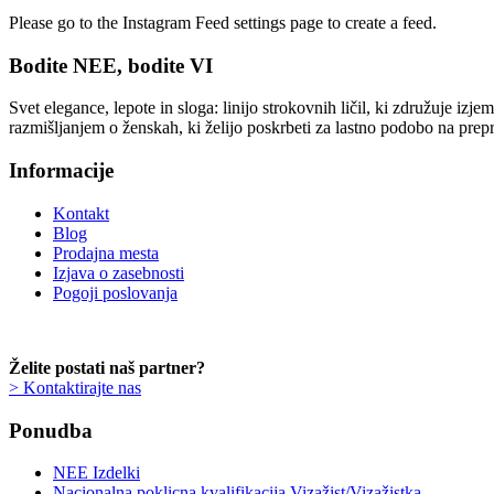
Please go to the Instagram Feed settings page to create a feed.
Bodite NEE, bodite VI
Svet elegance, lepote in sloga: linijo strokovnih ličil, ki združuje iz
razmišljanjem o ženskah, ki želijo poskrbeti za lastno podobo na prep
Informacije
Kontakt
Blog
Prodajna mesta
Izjava o zasebnosti
Pogoji poslovanja
Želite postati naš partner?
> Kontaktirajte nas
Ponudba
NEE Izdelki
Nacionalna poklicna kvalifikacija Vizažist/Vizažistka