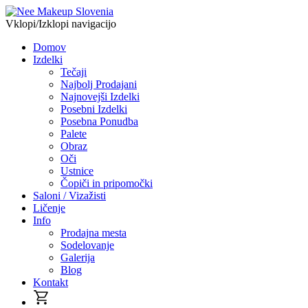
Vklopi/Izklopi navigacijo
Domov
Izdelki
Tečaji
Najbolj Prodajani
Najnovejši Izdelki
Posebni Izdelki
Posebna Ponudba
Palete
Obraz
Oči
Ustnice
Čopiči in pripomočki
Saloni / Vizažisti
Ličenje
Info
Prodajna mesta
Sodelovanje
Galerija
Blog
Kontakt