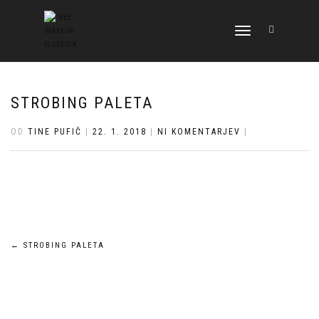
VKLOPI/IZKLOPI
NAVIGACIJO
STROBING PALETA
OD
TINE PUFIČ
|
22. 1. 2018
|
NI KOMENTARJEV
|
Navigacija
←
STROBING PALETA
prispevka