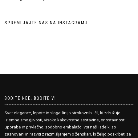
SPREMLJAJTE NAS NA INSTAGRAMU
BODITE NEE, BODITE VI
Svet elegance, lepote in sloga: linijo strokovnih ličil, ki združuje
izjemne zmogljivosti, visoko kakovostne sestavine, enostavnost
uporabe in privlačno, sodobno embalažo. Vsi naši izdelki so
zasnovani in razviti z razmišljanjem o ženskah, ki želijo poskrbeti za