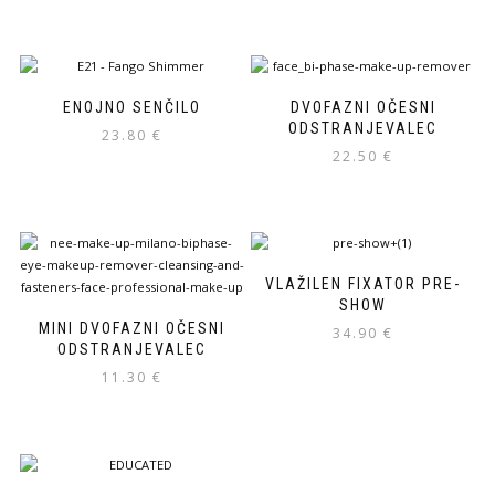
ENOJNO SENČILO
DVOFAZNI OČESNI
ODSTRANJEVALEC
23.80
€
22.50
€
Ta
izdelek
ima
več
različic.
Možnosti
VLAŽILEN FIXATOR PRE-
lahko
SHOW
izberete
MINI DVOFAZNI OČESNI
34.90
€
na
ODSTRANJEVALEC
strani
11.30
€
izdelka