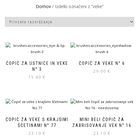
Domov
/ Izdelki označeni z “veke”
ČOPIČ ZA USTNICE IN VEKE
ČOPIČ ZA VEKE N° 6
N° 3
29.00
€
15.60
€
ČOPIČ ZA VEKE S KRAJŠIMI
MINI BELI ČOPIČ ZA
ŠČETINAMI N° 77
ZABRISOVANJE VEK N° 16
23.10
€
23.10
€