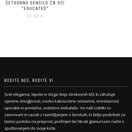
ČETVORNO SENČILO ZA OČI
“EDUCATED”
31.30
€
BODITE NEE, BODITE VI
Svet elegance, lepote in sloga: linijo strokovnih ličil, ki združuje
izjemne zmogljivosti, visoko kakovostne sestavine, enostavnost
uporabe in privlačno, sodobno embalažo. Vsi naši izdelki so
zasnovani in razviti z razmišljanjem o ženskah, ki želijo poskrbeti za
lastno podobo na preprost, prefinjen ter hkrati glamurozen način s
spoštovanjem do svoje kože.