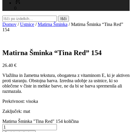
0
Domov
/
Ustnice
/
Matirna Šminka
/ Matirna Šminka “Tina Red”
154
Matirna Šminka “Tina Red” 154
26.40
€
Vlažilna in žametna tekstura, obogatena z vitaminom E, ki je aktiven
proti staranju. Obstojna barva. Izredna udobje za ustnice, ki so
oblečene v čiste in mehke barve, ne da bi se barva spremenila ali
razmazala.
Prekrivnost: visoka
Zaključek: mat
Matirna Šminka "Tina Red" 154 količina