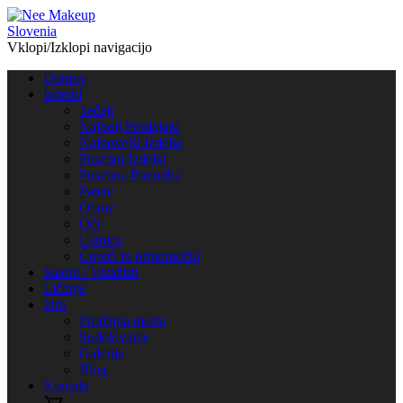
Vklopi/Izklopi navigacijo
Domov
Izdelki
Tečaji
Najbolj Prodajani
Najnovejši Izdelki
Posebni Izdelki
Posebna Ponudba
Palete
Obraz
Oči
Ustnice
Čopiči in pripomočki
Saloni / Vizažisti
Ličenje
Info
Prodajna mesta
Sodelovanje
Galerija
Blog
Kontakt