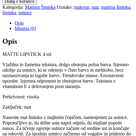
Dodaj v košarico
Kategorija:
Matirna Šminka
Oznake:
makeup
,
mat
,
matirna šminka
,
šminka
,
ustnice
Opis
Mnenja (0)
Opis
MATTE LIPSTICK 4 ml
Vlažilna in žametna tekstura, dolgo obstojna polna barva. Izjemno
udobje za ustnice, ki se odenejo v čisto barvo in mehkobo, brez
razmazovanja in izgube barve. Trendovske nianse. Enostavnost
uporabe. Izjemna odpornost in obstojnost barve. Tekstura z
vitaminom E z delovanjem proti staranju.
Prekrivnost: visoka
Zaključek: mat
Nanesite mat šminko z majhnim čopičem, namenjenim za ustnice.
Priporočljivo je, da držite usta napol odprta, da olajšate popoln
nanos. Za ličenje zgornje ustnice začnite od sredine ust in končajte
na robovih. Za spodnjo ustnico začnemo od vogalov in pridemo do