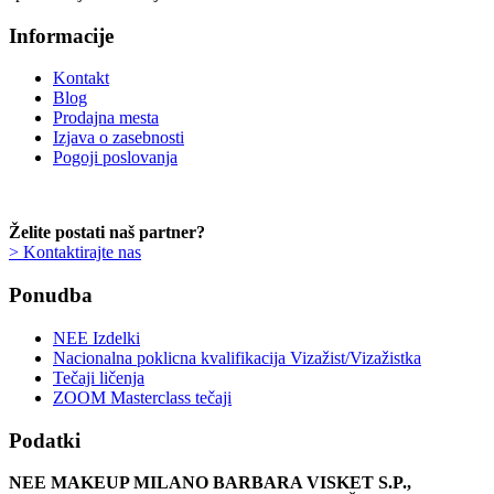
Informacije
Kontakt
Blog
Prodajna mesta
Izjava o zasebnosti
Pogoji poslovanja
Želite postati naš partner?
> Kontaktirajte nas
Ponudba
NEE Izdelki
Nacionalna poklicna kvalifikacija Vizažist/Vizažistka
Tečaji ličenja
ZOOM Masterclass tečaji
Podatki
NEE MAKEUP MILANO BARBARA VISKET S.P.,