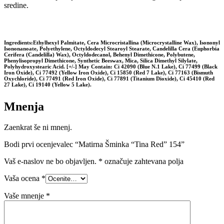
sredine.
Ingredients:Ethylhexyl Palmitate, Cera Microcristallina (Microcrystalline Wax), Isononyl
Isononanoate, Polyethylene, Octyldodecyl Stearoyl Stearate, Candelilla Cera (Euphorbia
Cerifera (Candelilla) Wax), Octyldodecanol, Behenyl Dimethicone, Polybutene,
Phenylisopropyl Dimethicone, Synthetic Beeswax, Mica, Silica Dimethyl Silylate,
Polyhydroxystearic Acid. [+/-] May Contain: Ci 42090 (Blue N.1 Lake), Ci 77499 (Black
Iron Oxide), Ci 77492 (Yellow Iron Oxide), Ci 15850 (Red 7 Lake), Ci 77163 (Bismuth
Oxychloride), Ci 77491 (Red Iron Oxide), Ci 77891 (Titanium Dioxide), Ci 45410 (Red
27 Lake), Ci 19140 (Yellow 5 Lake).
Mnenja
Zaenkrat še ni mnenj.
Bodi prvi ocenjevalec “Matirna Šminka “Tina Red” 154”
Vaš e-naslov ne bo objavljen.
*
označuje zahtevana polja
Vaša ocena
*
Vaše mnenje
*