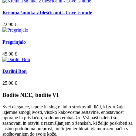
Kremna šminka z bleščicami – Love is nude
22.90
€
Pregrinjalo
45.90
€
Darilni Bon
25.00
€
Bodite NEE, bodite VI
Svet elegance, lepote in sloga: linijo strokovnih ličil, ki združuje
izjemne zmogljivosti, visoko kakovostne sestavine, enostavnost
uporabe in privlačno, sodobno embalažo. Vsi naši izdelki so
zasnovani in razviti z razmišljanjem o ženskah, ki želijo poskrbeti za
lastno podobo na preprost, prefinjen ter hkrati glamurozen način s
spoštovanjem do svoje kože.