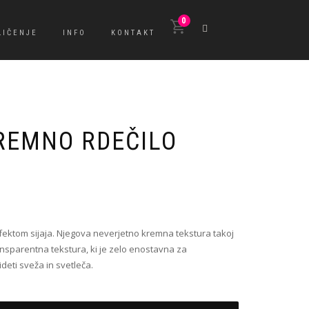
0
LIČENJE
INFO
KONTAKT
REMNO RDEČILO
efektom sijaja. Njegova neverjetno kremna tekstura takoj
transparentna tekstura, ki je zelo enostavna za
deti sveža in svetleča.