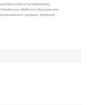
uphorbia Cerifera (Candelilla) Wax],
nyl Dimethicone/ Methicone Silsesquioxane
, Vp/Hexadecene Copolymer, Ethylhexyl