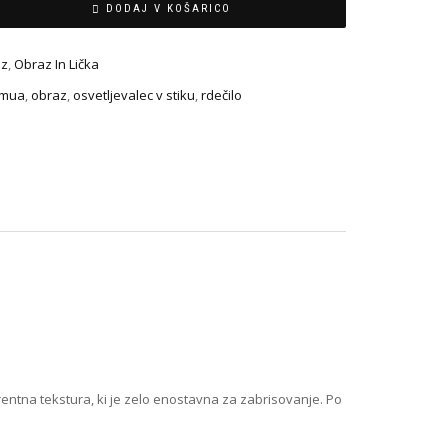
DODAJ V KOŠARICO
az
,
Obraz In Lička
mua
,
obraz
,
osvetljevalec v stiku
,
rdečilo
arentna tekstura, ki je zelo enostavna za zabrisovanje. Po