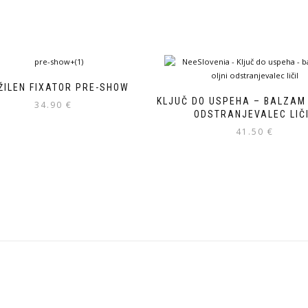
ŽILEN FIXATOR PRE-SHOW
KLJUČ DO USPEHA – BALZAM 
34.90
€
ODSTRANJEVALEC LIČ
41.50
€