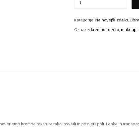
Kategorije:
Najnovejši Izdelki
,
Obr
Oznake:
kremno rdečilo
,
makeup
,
 neverjetno kremna tekstura takoj osvetli in posvetli polt. Lahka in transp