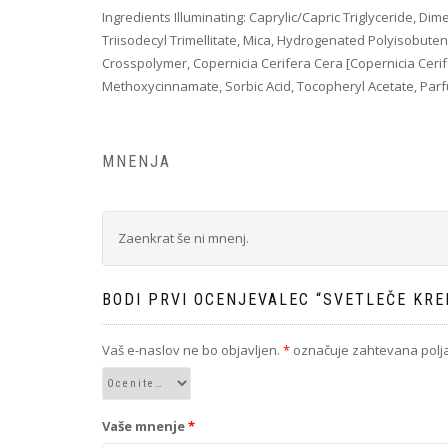
Ingredients Illuminating: Caprylic/Capric Triglyceride, D
Triisodecyl Trimellitate, Mica, Hydrogenated Polyisobute
Crosspolymer, Copernicia Cerifera Cera [Copernicia Cer
Methoxycinnamate, Sorbic Acid, Tocopheryl Acetate, Parf
MNENJA
Zaenkrat še ni mnenj.
BODI PRVI OCENJEVALEC “SVETLEČE KRE
Vaš e-naslov ne bo objavljen.
*
označuje zahtevana polj
Vaše mnenje
*