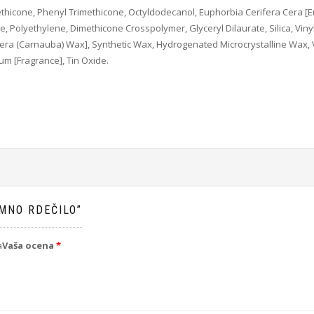
imethicone, Phenyl Trimethicone, Octyldodecanol, Euphorbia Cerifera Cera [E
ne, Polyethylene, Dimethicone Crosspolymer, Glyceryl Dilaurate, Silica, Vi
ifera (Carnauba) Wax], Synthetic Wax, Hydrogenated Microcrystalline Wax
um [Fragrance], Tin Oxide.
MNO RDEČILO”
a
Vaša ocena
*