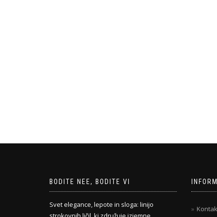
BODITE NEE, BODITE VI
INFOR
Svet elegance, lepote in sloga: linijo
Kontak
strokovnih ličil, ki združuje izjemne