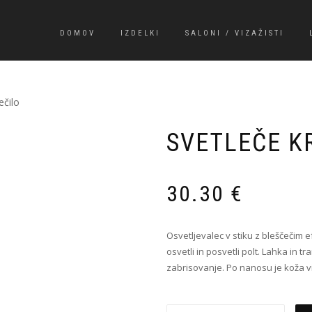
DOMOV
IZDELKI
SALONI / VIZAŽISTI
ečilo
SVETLEČE K
30.30
€
Osvetljevalec v stiku z bleščečim 
osvetli in posvetli polt. Lahka in 
zabrisovanje. Po nanosu je koža vi