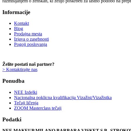
razmišljanjem o ženskah, ki želijo poskrbeti za lastno podobo na prep
Informacije
Kontakt
Blog
Prodajna mesta
Izjava o zasebnosti
Pogoji poslovanja
Želite postati naš partner?
> Kontaktirajte nas
Ponudba
NEE Izdelki
Nacionalna poklicna kvalifikacija Vizažist/Vizažistka
Tečaji ličenja
ZOOM Masterclass tečaji
Podatki
NEE MAKEUP MILANO BARBARA VISKET S.P., STRO