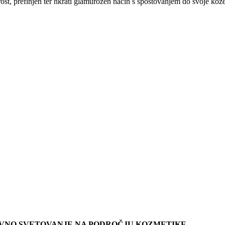
rost, prefinjen ter hkrati glamurozen način s spoštovanjem do svoje kože
KOVNO SVETOVANJE NA PODROČJU KOZMETIKE