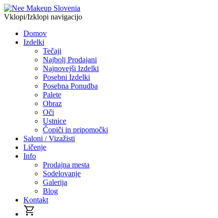
Vklopi/Izklopi navigacijo
Domov
Izdelki
Tečaji
Najbolj Prodajani
Najnovejši Izdelki
Posebni Izdelki
Posebna Ponudba
Palete
Obraz
Oči
Ustnice
Čopiči in pripomočki
Saloni / Vizažisti
Ličenje
Info
Prodajna mesta
Sodelovanje
Galerija
Blog
Kontakt