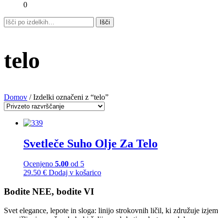
0
telo
Domov
/ Izdelki označeni z “telo”
Svetleče Suho Olje Za Telo
Ocenjeno
5.00
od 5
29.50
€
Dodaj v košarico
Bodite NEE, bodite VI
Svet elegance, lepote in sloga: linijo strokovnih ličil, ki združuje iz