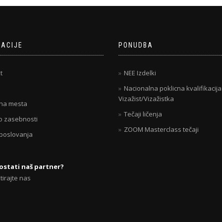
MACIJE
PONUDBA
t
NEE Izdelki
Nacionalna poklicna kvalifikacija
Vizažist/Vizažistka
na mesta
Tečaji ličenja
 o zasebnosti
ZOOM Masterclass tečaji
 poslovanja
postati naš partner?
tirajte nas