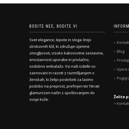
BODITE NEE, BODITE VI
INFOR
Svet elegance, lepote in sloga: linijo
Kontak
strokovnih ličil, ki združuje izjemne
Blog
zmogljivosti, visoko kakovostne sestavine,
enostavnost uporabe in privlačno,
Prodaj
sodobno embalažo. Vsi naši izdelki so
Izjava
zasnovani in razviti z razmišljanjem o
Pogoji
ženskah, ki želijo poskrbeti za lastno
podobo na preprost, prefinjen ter hkrati
glamurozen način s spoštovanjem do
Želite 
svoje kože.
> Kontak