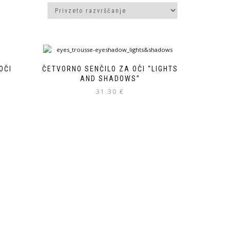
OČI
ČETVORNO SENČILO ZA OČI “LIGHTS
AND SHADOWS”
31.30
€