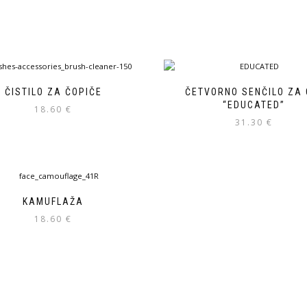
ČISTILO ZA ČOPIČE
ČETVORNO SENČILO ZA 
“EDUCATED”
18.60
€
31.30
€
KAMUFLAŽA
18.60
€