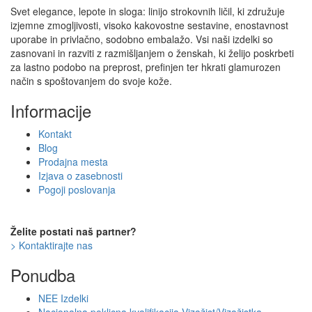
strani
različic.
Svet elegance, lepote in sloga: linijo strokovnih ličil, ki združuje
izdelka
Možnosti
izjemne zmogljivosti, visoko kakovostne sestavine, enostavnost
lahko
uporabe in privlačno, sodobno embalažo. Vsi naši izdelki so
izberete
zasnovani in razviti z razmišljanjem o ženskah, ki želijo poskrbeti
na
za lastno podobo na preprost, prefinjen ter hkrati glamurozen
strani
način s spoštovanjem do svoje kože.
izdelka
Informacije
Kontakt
Blog
Prodajna mesta
Izjava o zasebnosti
Pogoji poslovanja
Želite postati naš partner?
> Kontaktirajte nas
Ponudba
NEE Izdelki
Nacionalna poklicna kvalifikacija Vizažist/Vizažistka