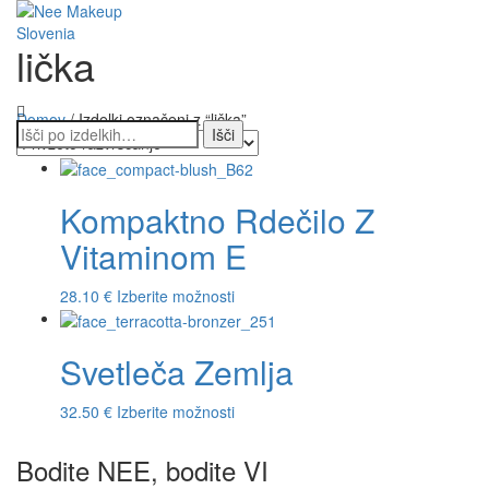
lička
Vklopi/Izk
navigacijo
Domov
/ Izdelki označeni z “lička”
Kompaktno Rdečilo Z
Vitaminom E
Ta
28.10
€
Izberite možnosti
izdelek
ima
Svetleča Zemlja
več
različic.
Možnosti
Ta
32.50
€
Izberite možnosti
lahko
izdelek
izberete
ima
Bodite NEE, bodite VI
na
več