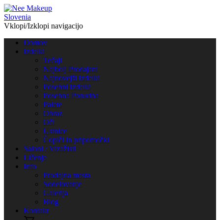
Vklopi/Izklopi navigacijo
Domov
Izdelki
Tečaji
Najbolj Prodajani
Najnovejši Izdelki
Posebni Izdelki
Posebna Ponudba
Palete
Obraz
Oči
Ustnice
Čopiči in pripomočki
Saloni / Vizažisti
Ličenje
Info
Prodajna mesta
Sodelovanje
Galerija
Blog
Kontakt