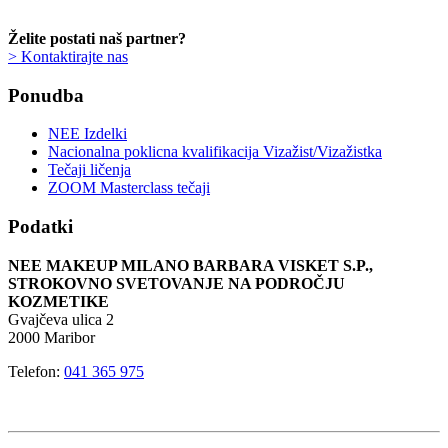
Želite postati naš partner?
> Kontaktirajte nas
Ponudba
NEE Izdelki
Nacionalna poklicna kvalifikacija Vizažist/Vizažistka
Tečaji ličenja
ZOOM Masterclass tečaji
Podatki
NEE MAKEUP MILANO BARBARA VISKET S.P.,
STROKOVNO SVETOVANJE NA PODROČJU
KOZMETIKE
Gvajčeva ulica 2
2000 Maribor
Telefon:
041 365 975