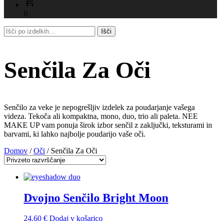
0
Senčila Za Oči
Senčilo za veke je nepogrešljiv izdelek za poudarjanje vašega
videza. Tekoča ali kompaktna, mono, duo, trio ali paleta. NEE
MAKE UP vam ponuja širok izbor senčil z zaključki, teksturami in
barvami, ki lahko najbolje poudarijo vaše oči.
Domov
/
Oči
/ Senčila Za Oči
Dvojno Senčilo Bright Moon
24.60
€
Dodaj v košarico