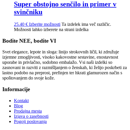
Super obstojno senčilo in primer v
svinčniku
25.40
€
Izberite možnosti
Ta izdelek ima več različic.
Možnosti lahko izberete na strani izdelka
Bodite NEE, bodite VI
Svet elegance, lepote in sloga: linijo strokovnih ličil, ki združuje
izjemne zmogljivosti, visoko kakovostne sestavine, enostavnost
uporabe in privlačno, sodobno embalažo. Vsi naši izdelki so
zasnovani in razviti z razmišljanjem o ženskah, ki želijo poskrbeti za
lastno podobo na preprost, prefinjen ter hkrati glamurozen način s
spoštovanjem do svoje kože.
Informacije
Kontakt
Blog
Prodajna mesta
Izjava o zasebnosti
Pogoji poslovanja