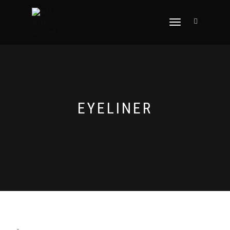
VKLOPI/IZKLOPI
NAVIGACIJO
EYELINER