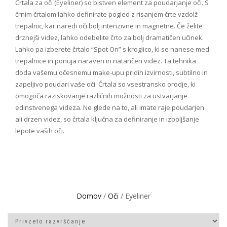
Črtala za oči (Eyeliner) so bistven element za poudarjanje oči. S
črnim črtalom lahko definirate pogled z risanjem črte vzdolž
trepalnic, kar naredi oči bolj intenzivne in magnetne. Če želite
drznejši videz, lahko odebelite črto za bolj dramatičen učinek.
Lahko pa izberete črtalo “Spot On” s kroglico, ki se nanese med
trepalnice in ponuja naraven in natančen videz. Ta tehnika
doda vašemu očesnemu make-upu pridih izvirnosti, subtilno in
zapeljivo poudari vaše oči. Črtala so vsestransko orodje, ki
omogoča raziskovanje različnih možnosti za ustvarjanje
edinstvenega videza. Ne glede na to, ali imate raje poudarjen
ali drzen videz, so črtala ključna za definiranje in izboljšanje
lepote vaših oči.
Domov
/
Oči
/ Eyeliner