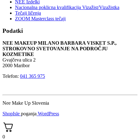
NEE Izdelki
Nacionalna poklicna kvalifikacija Vizažist/Vizažistka
Tečaji ličenja
ZOOM Masterclass tečaji
Podatki
NEE MAKEUP MILANO BARBARA VISKET S.P.,
STROKOVNO SVETOVANJE NA PODROČJU
KOZMETIKE
Gvajčeva ulica 2
2000 Maribor
Telefon:
041 365 975
Nee Make Up Slovenia
ShopIsle
poganja
WordPress
0