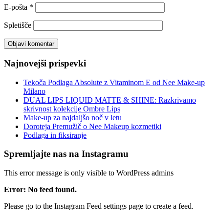
E-pošta
*
Spletišče
Najnovejši prispevki
Tekoča Podlaga Absolute z Vitaminom E od Nee Make-up
Milano
DUAL LIPS LIQUID MATTE & SHINE: Razkrivamo
skrivnost kolekcije Ombre Lips
Make-up za najdaljšo noč v letu
Doroteja Premužič o Nee Makeup kozmetiki
Podlaga in fiksiranje
Spremljajte nas na Instagramu
This error message is only visible to WordPress admins
Error: No feed found.
Please go to the Instagram Feed settings page to create a feed.