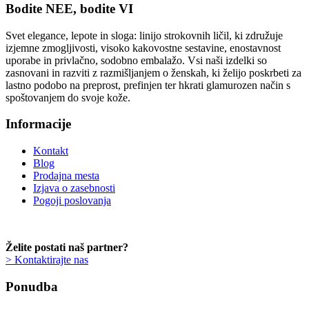
Bodite NEE, bodite VI
Svet elegance, lepote in sloga: linijo strokovnih ličil, ki združuje
izjemne zmogljivosti, visoko kakovostne sestavine, enostavnost
uporabe in privlačno, sodobno embalažo. Vsi naši izdelki so
zasnovani in razviti z razmišljanjem o ženskah, ki želijo poskrbeti za
lastno podobo na preprost, prefinjen ter hkrati glamurozen način s
spoštovanjem do svoje kože.
Informacije
Kontakt
Blog
Prodajna mesta
Izjava o zasebnosti
Pogoji poslovanja
Želite postati naš partner?
> Kontaktirajte nas
Ponudba