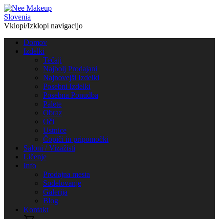
Vklopi/Izklopi navigacijo
Domov
Izdelki
Tečaji
Najbolj Prodajani
Najnovejši Izdelki
Posebni Izdelki
Posebna Ponudba
Palete
Obraz
Oči
Ustnice
Čopiči in pripomočki
Saloni / Vizažisti
Ličenje
Info
Prodajna mesta
Sodelovanje
Galerija
Blog
Kontakt